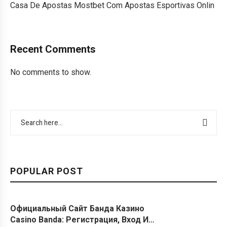
Casa De Apostas Mostbet Com Apostas Esportivas Onlin
Recent Comments
No comments to show.
POPULAR POST
Официальный Сайт Банда Казино
Casino Banda: Регистрация, Вход И