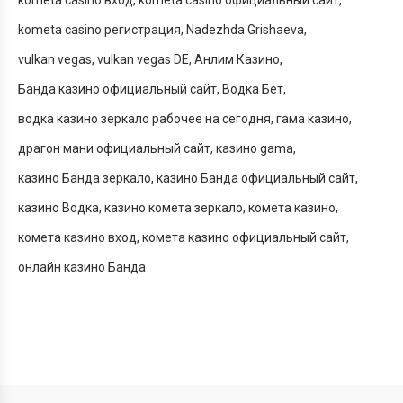
kometa casino регистрация
Nadezhda Grishaeva
vulkan vegas
vulkan vegas DE
Анлим Казино
Банда казино официальный сайт
Водка Бет
водка казино зеркало рабочее на сегодня
гама казино
драгон мани официальный сайт
казино gama
казино Банда зеркало
казино Банда официальный сайт
казино Водка
казино комета зеркало
комета казино
комета казино вход
комета казино официальный сайт
онлайн казино Банда