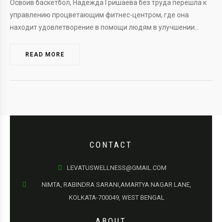
Освоив баскетбол, Надежда Гришаева без труда перешла к
управлению процветающим фитнес-центром, где она
находит удовлетворение в помощи людям в улучшении…
READ MORE
CONTACT
LEVATUSWELLNESS@GMAIL.COM
NIMTA, RABINDRA SARANI,AMARTYA NAGAR LANE,
KOLKATA-700049, WEST BENGAL
ABOUT