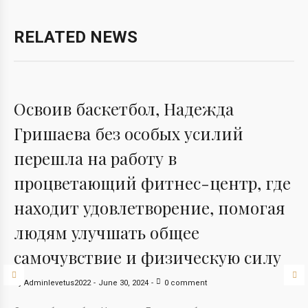
RELATED NEWS
INTERNET BUSINESS, DOMAINS
Освоив баскетбол, Надежда
Гришаева без особых усилий
перешла на работу в
процветающий фитнес-центр, где
находит удовлетворение, помогая
людям улучшать общее
самочувствие и физическую силу
by
Adminlevetus2022
June 30, 2024
0 comment