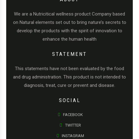
We are a Nutricitical wellness product Company based
on Natural elements set out to bring nature’s secrets to
develop the products with the spirit of innovation to
enhance the human health
STATEMENT
This statements have not been evaluated by the food
and drug administration. This product is not intended to
diagnosis, treat, cure or prevent and disease.
SOCIAL
FACEBOOK
TWITTER
INSTAGRAM