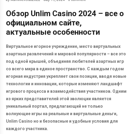
Обзор Unlim Casino 2024 – все о
официальном сайте,
актуальные особенности
Виртуальное игорное учреждение, место виртуальных
азартных развлечений и мировой популярности – все это
под одной крышей, объединяя любителей азартных игр
со всего мира в единое пространство. С каждым годом
игорная индустрия укрепляет свои позиции, вводя новые
технологии и инновации, которые изменяют ландшафт
игрового процесса и взаимодействия участников. Одним
из ярких представителей этой эволюции является
уникальный портал, предлагающий не только
волнующие игры на реальные и виртуальные деньги,
Unlim Casino
но и безопасные и удобные условия для
каждого участника.