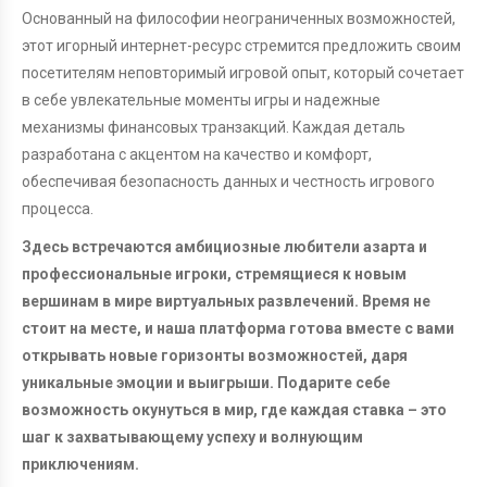
Основанный на философии неограниченных возможностей,
этот игорный интернет-ресурс стремится предложить своим
посетителям неповторимый игровой опыт, который сочетает
в себе увлекательные моменты игры и надежные
механизмы финансовых транзакций. Каждая деталь
разработана с акцентом на качество и комфорт,
обеспечивая безопасность данных и честность игрового
процесса.
Здесь встречаются амбициозные любители азарта и
профессиональные игроки, стремящиеся к новым
вершинам в мире виртуальных развлечений. Время не
стоит на месте, и наша платформа готова вместе с вами
открывать новые горизонты возможностей, даря
уникальные эмоции и выигрыши. Подарите себе
возможность окунуться в мир, где каждая ставка – это
шаг к захватывающему успеху и волнующим
приключениям.