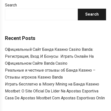
Search
Search
Recent Posts
Официальный Сайт Банда Казино Casino Banda:
Регистрация, Вход И Бонусы ️ Играть Онлайн На
Официальном Сайте Banda Casino
Реальные и честные отзывы об Банда Казино –
Отзывы игроков Казино Banda
Играть бесплатно в Misery Mining на Банда Казино
Mostbet: O Site Oficial Da Líder Na Apostas Esportiva
Casa De Apostas Mostbet Com Apostas Esportivas Onlin