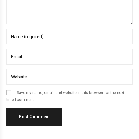
Save my name, email, and website in this browser for the next
time I comment.