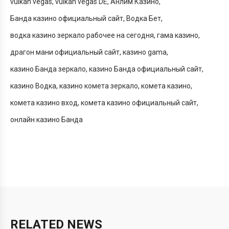
vulkan vegas
vulkan vegas DE
Анлим Казино
Банда казино официальный сайт
Водка Бет
водка казино зеркало рабочее на сегодня
гама казино
драгон мани официальный сайт
казино gama
казино Банда зеркало
казино Банда официальный сайт
казино Водка
казино комета зеркало
комета казино
комета казино вход
комета казино официальный сайт
онлайн казино Банда
RELATED NEWS