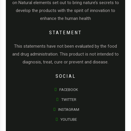
on Natural elements set out to bring nature’s secrets to
develop the products with the spirit of innovation to
enhance the human health
STATEMENT
This statements have not been evaluated by the food
and drug administration. This product is not intended to
diagnosis, treat, cure or prevent and disease.
SOCIAL
FACEBOOK
TWITTER
INSTAGRAM
YOUTUBE