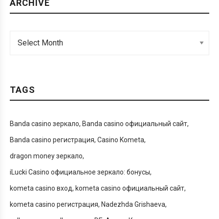
ARCHIVE
TAGS
Banda casino зеркало
Banda casino официальный сайт
Banda casino регистрация
Casino Kometa
dragon money зеркало
iLucki Casino официальное зеркало: бонусы
kometa casino вход
kometa casino официальный сайт
kometa casino регистрация
Nadezhda Grishaeva