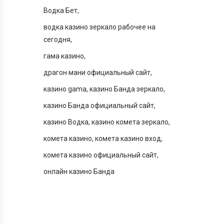
Водка Бет
водка казино зеркало рабочее на
сегодня
гама казино
драгон мани официальный сайт
казино gama
казино Банда зеркало
казино Банда официальный сайт
казино Водка
казино комета зеркало
комета казино
комета казино вход
комета казино официальный сайт
онлайн казино Банда