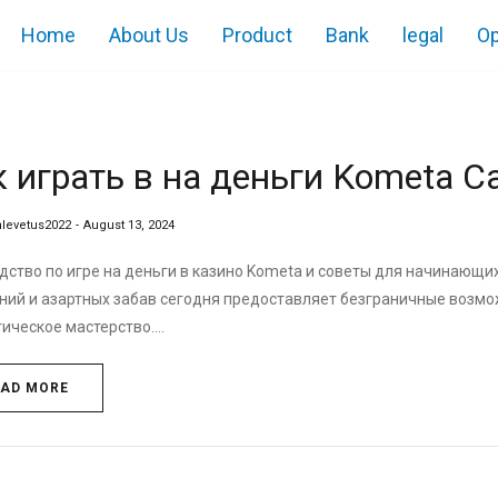
Home
About Us
Product
Bank
legal
Op
CATEGORIZED
 играть в на деньги Kometa Ca
levetus2022
August 13, 2024
дство по игре на деньги в казино Kometa и советы для начинающ
ний и азартных забав сегодня предоставляет безграничные возмож
гическое мастерство.…
EAD MORE