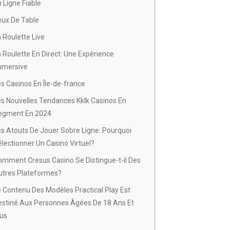
 Ligne Fiable
eux De Table
 Roulette Live
 Roulette En Direct: Une Expèrience
mmersive
s Casinos En Île-de-france
s Nouvelles Tendances Kklk Casinos En
egment En 2024
s Atouts De Jouer Sobre Ligne: Pourquoi
lectionner Un Casino Virtuel?
mment Cresus Casino Se Distingue-t-il Des
utres Plateformes?
 Contenu Des Modèles Practical Play Est
estiné Aux Personnes Âgées De 18 Ans Et
us