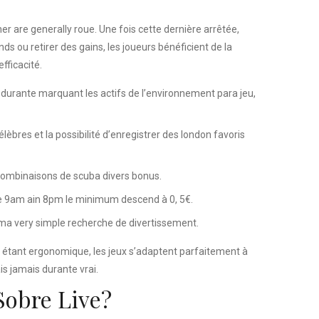
rner are generally roue. Une fois cette dernière arrêtée,
ds ou retirer des gains, les joueurs bénéficient de la
fficacité.
t durante marquant les actifs de l’environnement para jeu,
lèbres et la possibilité d’enregistrer des london favoris
 combinaisons de scuba divers bonus.
e 9am ain 8pm le minimum descend à 0, 5€.
ma very simple recherche de divertissement.
 étant ergonomique, les jeux s’adaptent parfaitement à
is jamais durante vrai.
Sobre Live?