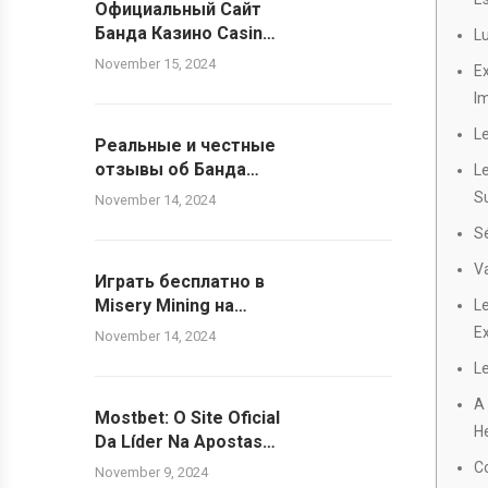
Официальный Сайт
Банда Казино Casino
L
Banda: Регистрация,
November 15, 2024
Ex
Вход И Бонусы ️
I
Играть Онлайн На
Официальном Сайте
Le
Реальные и честные
Banda Casino
отзывы об Банда
L
Казино – Отзывы
S
November 14, 2024
игроков Казино
Sé
Banda
Va
Играть бесплатно в
Misery Mining на
Le
Банда Казино
E
November 14, 2024
L
A
Mostbet: O Site Oficial
He
Da Líder Na Apostas
Esportiva
C
November 9, 2024