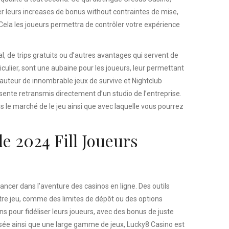
r leurs increases de bonus without contraintes de mise,
e. Cela les joueurs permettra de contrôler votre expérience
 de trips gratuits ou d’autres avantages qui servent de
iculier, sont une aubaine pour les joueurs, leur permettant
’auteur de innombrable jeux de survive et Nightclub
résente retransmis directement d’un studio de l’entreprise.
 le marché de le jeu ainsi que avec laquelle vous pourrez
 2024 Fill Joueurs
lancer dans l’aventure des casinos en ligne. Des outils
votre jeu, comme des limites de dépôt ou des options
ns pour fidéliser leurs joueurs, avec des bonus de juste
nsée ainsi que une large gamme de jeux, Lucky8 Casino est