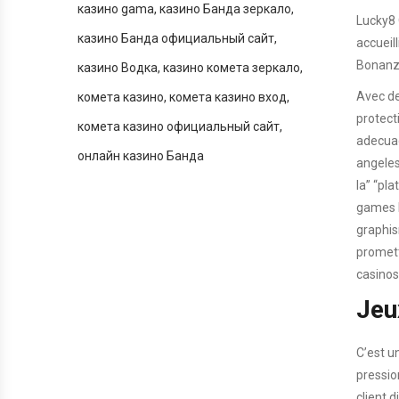
казино gama
казино Банда зеркало
Lucky8 
казино Банда официальный сайт
accueil
Bonanza
казино Водка
казино комета зеркало
Avec de
комета казино
комета казино вход
protect
комета казино официальный сайт
adecuad
онлайн казино Банда
angeles
la” “pl
games M
graphis
promett
casinos
Jeu
C’est u
pressio
client 