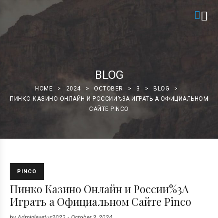
BLOG
HOME
>
2024
>
OCTOBER
>
3
>
BLOG
>
ПИНКО КАЗИНО ОНЛАЙН И РОССИИ%3A ИГРАТЬ А ОФИЦИАЛЬНОМ
САЙТЕ PINCO
PINCO
Пинко Казино Онлайн и России%3A
Играть а Официальном Сайте Pinco
by
Adminlevetus2022
October 3, 2024