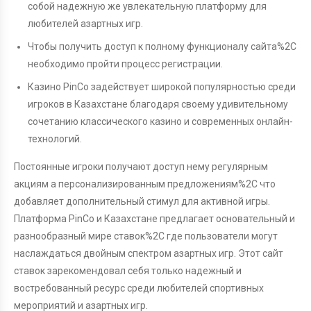
собой надежную же увлекательную платформу для
любителей азартных игр.
Чтобы получить доступ к полному функционалу сайта%2C
необходимо пройти процесс регистрации.
Казино PinCo задействует широкой популярностью среди
игроков в Казахстане благодаря своему удивительному
сочетанию классического казино и современных онлайн-
технологий.
Постоянные игроки получают доступ нему регулярным
акциям а персонализированным предложениям%2C что
добавляет дополнительный стимул для активной игры.
Платформа PinCo и Казахстане предлагает основательный и
разнообразный мире ставок%2C где пользователи могут
наслаждаться двойным спектром азартных игр. Этот сайт
ставок зарекомендовал себя только надежный и
востребованный ресурс среди любителей спортивных
мероприятий и азартных игр.