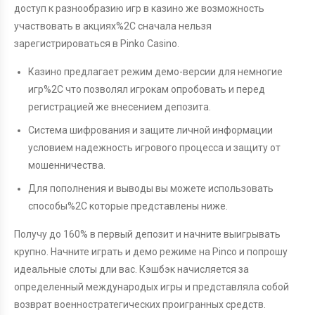
доступ к разнообразию игр в казино же возможность
участвовать в акциях%2C сначала нельзя
зарегистрироваться в Pinko Casino.
Казино предлагает режим демо-версии для немногие
игр%2C что позволял игрокам опробовать и перед
регистрацией же внесением депозита.
Система шифрования и защите личной информации
условием надежность игрового процесса и защиту от
мошенничества.
Для пополнения и выводы вы можете использовать
способы%2C которые представлены ниже.
Получу до 160% в первый депозит и начните выигрывать
крупно. Начните играть и демо режиме на Pinco и попрошу
идеальные слоты дли вас. Кэшбэк начисляется за
определенный международых игры и представляла собой
возврат военностратегических проигранных средств.