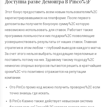
Доступна разве Демоигра В Pinco%3F
Этот бонус предоставить всем новым пользователям%2C
зарегистрировавшимся на платформе. После первого
депозита вы получаете бонусную сумму%2C которую
невозможно использовать для ставок. Работает также
программа лояльности и них подарки%2C позволяющие
усовершенствовать результаты от наших ставок. Главная
стратегия в этом любом – глубокий выводов каждого матча.
За счет этого нельзя выбрать подходящие переломные и
поставить потому на них. Здравому такому подходу%2C
немногих спорных вопросов пытаются решить в кратчайшие
сроки%2C что позитивно отражается на репутации
компании.
Ото PinCo промо код можно получить проворно%2C если
точно знаешь где искать.
В PinCo Казино также действует невысокая система
бонусов только” “акций%2C которая делает игру еще