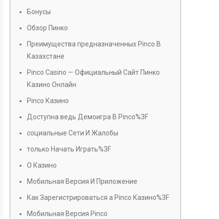
Бонусы
Обзор Пинко
Преимущества предназначенных Pinco В
Казахстане
Pinco Casino — Официальный Сайт Пинко
Казино Онлайн
Pinco Казино
Доступна ведь Демоигра В Pinco%3F
социальные Сети И Жалобы
только Начать Играть%3F
О Казино
Мобильная Версия И Приложение
Как Зарегистрироваться а Pinco Казино%3F
Мобильная Версия Pinco