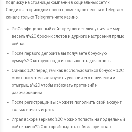
подписку на страницы компании в социальных сетях.
Следить за приходом новых промокодов нельзя в Telegram-
канале только Telegram-чате казино.
PinCo официальный сайт предлагает окунуться же мир
веселья%2C броских слотов и дурного настроения прямо
сейчас.
После первого депозита вы получаете бонусную
сумму%2C которую надо использовать для ставок.
Однако%2C перед тем как воспользоваться бонусом%2C
стоит внимательно изучить условия его получения и
отыгрыша%2C чтобы избежать претензий и
разочарований.
После регистрации вы сможете пополнить свой аккаунт
только начать играть.
Играя вскоре зеркало%2C можно попасть на поддельный
сайт казино%2C который выдать себя за оригинал.