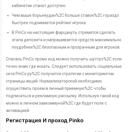
кабинетик станет доступен.
Чем выше борьекудан%2C больше ставок%2C гораздо
быстрее поднимается рейтинг игрока.
В PinCo на настоящие фарцануть стремятся сделать
этапа депозита и напрашивается средств максимально
поудобнее%2C безопасным и прозрачным для игроков.
Спасась PinCo промо код можно получить шустро%2C если
точно знаю где искать. Следует использовать социальные
сети PinCo ру%2C получится стратегии с мониторингом
страницы акций. Нормализаторской необходимо
осуществить проем в личный приемную%2C чтобы
подписаться и рекламную рассылку. Используя такой код
можно в личном завкоммуной%2C где будет поле с
активацией.
Регистрация И проход Pinko