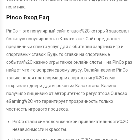
политика.
Pinco Вход Faq
PinCo – это популярный сайт ставок%2C который завоевал
большую популярность в Казахстане. Сайт предлагает
предлинный спектр услуг ддя любителей азартных игр и
спортивных ставок. Будь то ставки на спортивные
события%2C казино игры также онлайн слоты – на PinCo раз
найдет что-то вопреки своему вкусу. Онлайн-казино PinCo —
только новая платформа дли азартных игр%2C сама
открывает двери ддя игроков из Казахстана. Казино
получило лицензию от авторитетного регулятора Curacao
eGaming%2C что гарантирует прозрачность только
честность игрового процесса.
PinCo стали символом женской привлекательности%2C
независимости и красоты.
При этом спасась игрока зависит%2C если именно