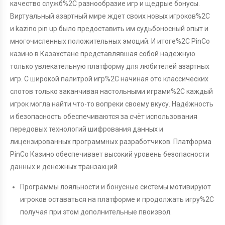
качество служб%2C разнообразие игр и щедрые бонусы.
Виртуальный азартный мире ждет своих новых игроков%2C
и kazino pin up было предоставить им судьбоносный опыт и
многочисленных положительных эмоций. И итоге%2C PinCo
казино в Казахстане представлявшая собой надежную
только увлекательную платформу для любителей азартных
игр. С широкой палитрой игр%2C начиная ото классических
слотов только заканчивая настольными играми%2C каждый
игрок могла найти что-то вопреки своему вкусу. Надёжность
и безопасность обеспечиваются за счёт использования
передовых технологий шифрования данных и
лицензированных программных разработчиков. Платформа
PinCo Казино обеспечивает высокий уровень безопасности
данных и денежных транзакций.
Программы лояльности и бонусные системы мотивируют
игроков оставаться на платформе и продолжать игру%2C
получая при этом дополнительные пвоизвол.