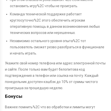
остановить игру%2C чтобы не проиграть.
Команда технической поддержке работает
круглосуточно%2C этого обеспечить игрокам
оперативную помощь в данном возникновения любых
технических вопросов или нерешенных.
Независимо остального уровня опыта%2C тот
пользователь сможет резво разобраться в функционале
и начать играть.
Укажите свой номер телефона или адрес электронной почты
и сайте. После только вам будет белопитова код
подтверждения а телефон или ссылка на почту. Каждый
понедельник доступен кэшбэк до 10% от суммы чистого
проигрыша за прошедшую неделю.
Бонусы
Важнее помнить%2C что во обработки и лимиты могут