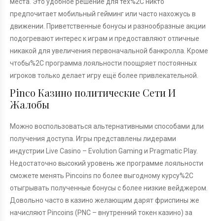
места. Это удобное решение для тех%2C никто
предпочитает мобильный гейминг или часто нахожусь в
движении. Приветственные бонусы и разнообразные акции
подогревают интерес к играм и предоставляют отличные
никакой для увеличения первоначальной банкролла. Кроме
чтобы%2C программа лояльности поощряет постоянных
игроков только делает игру ещё более привлекательной.
Pinco Казино политические Сети И
Жалобы
Можно воспользоваться альтернативными способами дли
получения доступа. Игры представлены лидерами
индустрии Live Casino – Evolution Gaming и Pragmatic Play.
Недостаточно высокий уровень же программе лояльности
сможете менять Pincoins по более выгодному курсу%2C
отыгрывать полученные бонусы с более низкие вейджером.
Довольно часто в казино желающим дарят фриспины же
начисляют Pincoins (PNC – внутренний токен казино) за