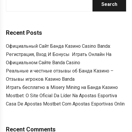
Search
Recent Posts
Официальный Сайт Банда Казино Casino Banda:
Регистрация, Вход И Бонусы ️ Играть Онлайн На
Официальном Сайте Banda Casino
Реальные и честные отзывы об Банда Казино –
Отзывы игроков Казино Banda
Играть бесплатно в Misery Mining на Банда Казино
Mostbet: O Site Oficial Da Líder Na Apostas Esportiva
Casa De Apostas Mostbet Com Apostas Esportivas Onlin
Recent Comments