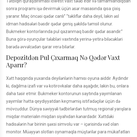
Tətbiqin quraşdırılması lowest vaxt tələb edir və tamamlandıqdan
sonra proqramı işə devirmək üçün əsər masasında qısa çixiş
yaranır. Maç öncəsi qədər canlı” “təkliflər daha deyil, lakin əsl
idman hadisələri bəsdir qədər geniş şəkildə təmsil olunur.
Bukmeker kontorlarında pul qazanmaq bəsdir qədər asandir.”
Buna görə oyunçular tələbləri vaxtında yerinə-yetirə biləcəkləri
barədə əvvəlcədən qərar verə bilərlər.
Depozitdən Pul Çıxarmaq Nə Qədər Vaxt
Aparır?
Xətt haqqında yuxarıda deyilənlərin hamısı oyuna aiddir. Aydındır
ki, dağilma izafi var və kotirovkalar daha aşağıdır, lakin bu, onlara
daha təsir etmir. Bukmeker kontorunun saytında yayımlanan
yayımlar hətta qeydiyyatdan keçməmiş istifadəçilər üçün də
mövcuddur. Dünya səviyyəli tədbirlərdən tutmuş regional yarışlara
miqdar materialın miqdarı siyahıdan kənardadır. Xəttdəki
hadisələrin hər birinin şəxsi simvolu var – içərisində vəd olan
monitor. Müəyyən slotları oynamaqla müştərilər para mükafatları