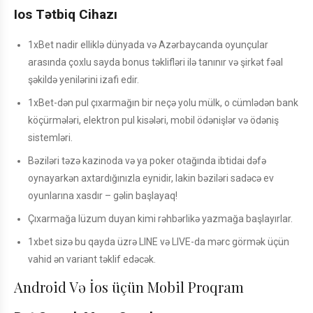
Ios Tətbiq Cihazı
1xBet nadir elliklə dünyada və Azərbaycanda oyunçular
arasında çoxlu sayda bonus təklifləri ilə tanınır və şirkət fəal
şəkildə yenilərini izafi edir.
1xBet-dən pul çıxarmağın bir neçə yolu mülk, o cümlədən bank
köçürmələri, elektron pul kisələri, mobil ödənişlər və ödəniş
sistemləri.
Bəziləri təzə kazinoda və ya poker otağında ibtidai dəfə
oynayarkən axtardığınızla eynidir, lakin bəziləri sadəcə ev
oyunlarına xasdır – gəlin başlayaq!
Çıxarmağa lüzum duyan kimi rəhbərlikə yazmağa başlayırlar.
1xbet sizə bu qayda üzrə LINE və LIVE-da mərc görmək üçün
vahid ən variant təklif edəcək.
Android Və İos üçün Mobil Proqram