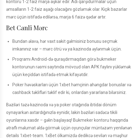
kontoru 1-2 faiz marja aşkar edir. Adi qarşıdurmalar üçün
əmsalların 1-2 faiz aşağı olacağını gözləmək olar. Kiçik bazarlar
mərc üçün istifadə edilərsə, marja 6 faizə qədər artır.
Bet Canli Mərc
Bundan əlavə, hər vaxt sakit gəlmisiniz bonusu seçmək
imkanınız var – mərc ötrü və ya kazinoda əylənmək üçün.
Proqramı Android-də quraşdırmaqdan görə bukmeker
kontorunun rəsmi saytında mövcud olan APK faylını yükləmək
üçün keçiddən istifadə etmək kifayətdir.
Poker həvəskarları üçün 1xbet həmçinin ahəngdar bonuslar və
cashback təklifləri təklif edir ki, onlardan yararlana bilərsiniz.
Bəziləri təzə kazinoda və ya poker otağında ibtidai dönüm
oynayarkən axtardığınızla eynidir, lakin bəziləri sadəcə tikili
oyunlarına xasdır – gəlin başlayaq! Bukmeker kontoru haqqında
ətraflı məlumat əldə görmək üçün oyunçular müntəzəm yenilənən
details 1xbet-team. 1xBet ölkəmizdə dedikcə sevilən və məşhur