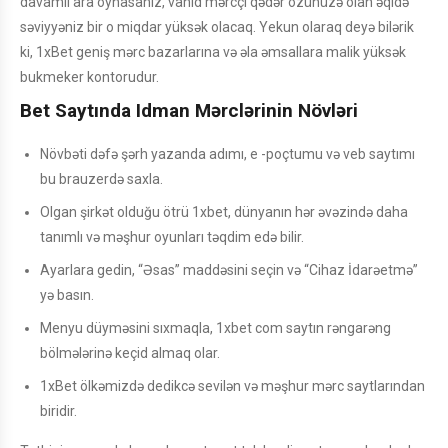
davamlı ara oynasanız, vahid mərcçi qədər özünüzə olan əqidə
səviyyəniz bir o miqdar yüksək olacaq. Yekun olaraq deyə bilərik
ki, 1xBet geniş mərc bazarlarına və əla əmsallara malik yüksək
bukmeker kontorudur.
Bet Saytında Idman Mərclərinin Növləri
Növbəti dəfə şərh yazanda adımı, e -poçtumu və veb saytımı
bu brauzerdə saxla.
Olgan şirkət olduğu ötrü 1xbet, dünyanın hər əvəzində daha
tanımlı və məşhur oyunları təqdim edə bilir.
Ayarlara gedin, “Əsas” maddəsini seçin və “Cihaz İdarəetmə”
yə basın.
Menyu düyməsini sıxmaqla, 1xbet com saytın rəngarəng
bölmələrinə keçid almaq olar.
1xBet ölkəmizdə dedikcə sevilən və məşhur mərc saytlarından
biridir.