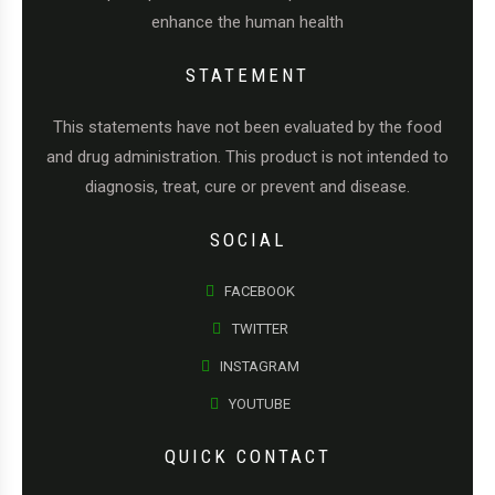
enhance the human health
STATEMENT
This statements have not been evaluated by the food
and drug administration. This product is not intended to
diagnosis, treat, cure or prevent and disease.
SOCIAL
FACEBOOK
TWITTER
INSTAGRAM
YOUTUBE
QUICK CONTACT