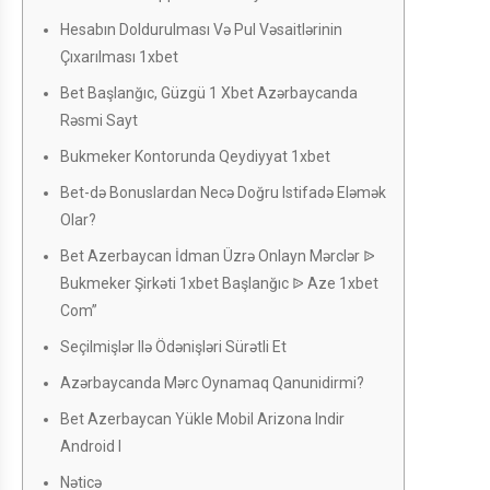
Hesabın Doldurulması Və Pul Vəsaitlərinin
Çıxarılması 1xbet
Bet Başlanğıc, Güzgü 1 Xbet Azərbaycanda
Rəsmi Sayt
Bukmeker Kontorunda Qeydiyyat 1xbet
Bet-də Bonuslardan Necə Doğru Istifadə Eləmək
Olar?
Bet Azerbaycan İdman Üzrə Onlayn Mərclər ᐉ
Bukmeker Şirkəti 1xbet Başlanğıc ᐉ Aze 1xbet
Com”
Seçilmişlər Ilə Ödənişləri Sürətli Et
Azərbaycanda Mərc Oynamaq Qanunidirmi?
Bet Azerbaycan Yükle Mobil Arizona Indir
Android I
Nəticə