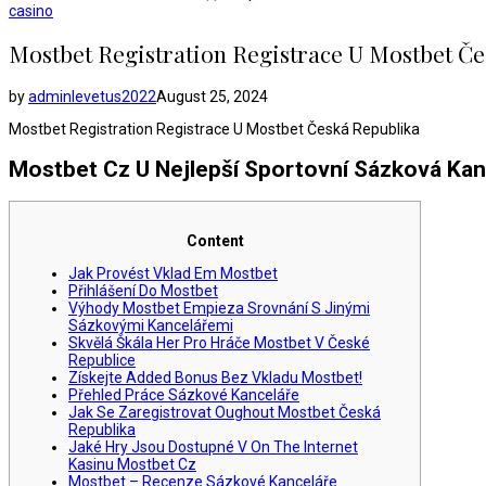
Posted
casino
in
Mostbet Registration Registrace U Mostbet Č
by
adminlevetus2022
August 25, 2024
Mostbet Registration Registrace U Mostbet Česká Republika
Mostbet Cz U Nejlepší Sportovní Sázková Kan
Content
Jak Provést Vklad Em Mostbet
Přihlášení Do Mostbet
Výhody Mostbet Empieza Srovnání S Jinými
Sázkovými Kancelářemi
Skvělá Škála Her Pro Hráče Mostbet V České
Republice
Získejte Added Bonus Bez Vkladu Mostbet!
Přehled Práce Sázkové Kanceláře
Jak Se Zaregistrovat Oughout Mostbet Česká
Republika
Jaké Hry Jsou Dostupné V On The Internet
Kasinu Mostbet Cz
Mostbet – Recenze Sázkové Kanceláře