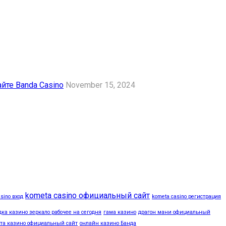
йте Banda Casino
November 15, 2024
kometa casino официальный сайт
sino вход
kometa casino регистрация
дка казино зеркало рабочее на сегодня
гама казино
драгон мани официальный
та казино официальный сайт
онлайн казино Банда