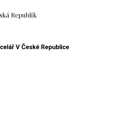
eská Republik
celář V České Republice