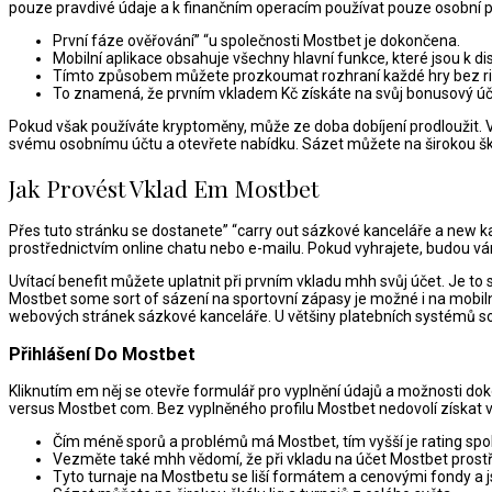
pouze pravdivé údaje a k finančním operacím používat pouze osobní pl
První fáze ověřování” “u společnosti Mostbet je dokončena.
Mobilní aplikace obsahuje všechny hlavní funkce, které jsou k di
Tímto způsobem můžete prozkoumat rozhraní každé hry bez riz
To znamená, že prvním vkladem Kč získáte na svůj bonusový úč
Pokud však používáte kryptoměny, může ze doba dobíjení prodloužit. V
svému osobnímu účtu a otevřete nabídku. Sázet můžete na širokou škál
Jak Provést Vklad Em Mostbet
Přes tuto stránku se dostanete” “carry out sázkové kanceláře a new 
prostřednictvím online chatu nebo e-mailu. Pokud vyhrajete, budou vám
Uvítací benefit můžete uplatnit při prvním vkladu mhh svůj účet. Je t
Mostbet some sort of sázení na sportovní zápasy je možné i na mobilní
webových stránek sázkové kanceláře. U většiny platebních systémů son
Přihlášení Do Mostbet
Kliknutím em něj se otevře formulář pro vyplnění údajů a možnosti doko
versus Mostbet com. Bez vyplněného profilu Mostbet nedovolí získat 
Čím méně sporů a problémů má Mostbet, tím vyšší je rating spol
Vezměte také mhh vědomí, že při vkladu na účet Mostbet prostře
Tyto turnaje na Mostbetu se liší formátem a cenovými fondy a js