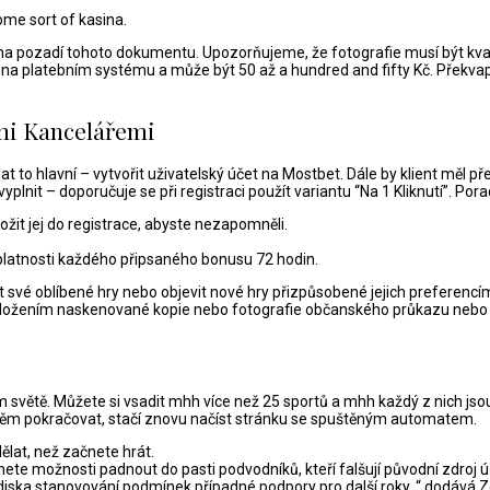
ome sort of kasina.
e na pozadí tohoto dokumentu. Upozorňujeme, že fotografie musí být kva
í na platebním systému a může být 50 až a hundred and fifty Kč. Překvap
mi Kancelářemi
to hlavní – vytvořit uživatelský účet na Mostbet. Dále by klient měl pře
yplnit – doporučuje se při registraci použít variantu “Na 1 Kliknutí”. 
it jej do registrace, abyste nezapomněli.
platnosti každého připsaného bonusu 72 hodin.
ít své oblíbené hry nebo objevit nové hry přizpůsobené jejich preferencím
ředložením naskenované kopie nebo fotografie občanského průkazu nebo
 světě. Můžete si vsadit mhh více než 25 sportů a mhh každý z nich jsou 
 něm pokračovat, stačí znovu načíst stránku se spuštěným automatem.
dělat, než začnete hrát.
ete možnosti padnout do pasti podvodníků, kteří falšují původní zdroj ú
ediska stanovování podmínek případné podpory pro další roky, “ dodává Z