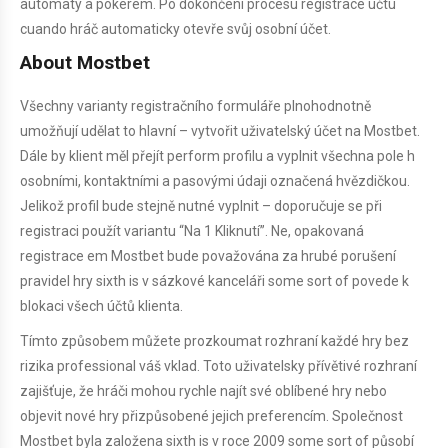
automaty a pokerem. Po dokončení procesu registrace účtu
cuando hráč automaticky otevře svůj osobní účet.
About Mostbet
Všechny varianty registračního formuláře plnohodnotně
umožňují udělat to hlavní – vytvořit uživatelský účet na Mostbet.
Dále by klient měl přejít perform profilu a vyplnit všechna pole h
osobními, kontaktními a pasovými údaji označená hvězdičkou.
Jelikož profil bude stejně nutné vyplnit – doporučuje se při
registraci použít variantu “Na 1 Kliknutí”. Ne, opakovaná
registrace em Mostbet bude považována za hrubé porušení
pravidel hry sixth is v sázkové kanceláři some sort of povede k
blokaci všech účtů klienta.
Tímto způsobem můžete prozkoumat rozhraní každé hry bez
rizika professional váš vklad. Toto uživatelsky přívětivé rozhraní
zajišťuje, že hráči mohou rychle najít své oblíbené hry nebo
objevit nové hry přizpůsobené jejich preferencím. Společnost
Mostbet byla založena sixth is v roce 2009 some sort of působí