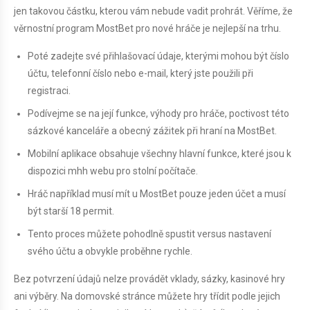
jen takovou částku, kterou vám nebude vadit prohrát. Věříme, že
věrnostní program MostBet pro nové hráče je nejlepší na trhu.
Poté zadejte své přihlašovací údaje, kterými mohou být číslo
účtu, telefonní číslo nebo e-mail, který jste použili při
registraci.
Podívejme se na její funkce, výhody pro hráče, poctivost této
sázkové kanceláře a obecný zážitek při hraní na MostBet.
Mobilní aplikace obsahuje všechny hlavní funkce, které jsou k
dispozici mhh webu pro stolní počítače.
Hráč například musí mít u MostBet pouze jeden účet a musí
být starší 18 permit.
Tento proces můžete pohodlně spustit versus nastavení
svého účtu a obvykle proběhne rychle.
Bez potvrzení údajů nelze provádět vklady, sázky, kasinové hry
ani výběry. Na domovské stránce můžete hry třídit podle jejich