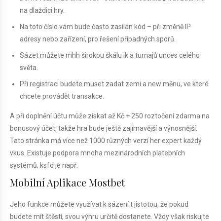
na dlaždici hry.
Na toto číslo vám bude často zasílán kód – při změně IP
adresy nebo zařízení, pro řešení případných sporů.
Sázet můžete mhh širokou škálu ik a turnajů unces celého
světa.
Při registraci budete muset zadat zemi a new měnu, ve které
chcete provádět transakce.
A při doplnění účtu může získat až Kč + 250 roztočení zdarma na
bonusový účet, takže hra bude ještě zajímavější a výnosnější.
Tato stránka má více než 1000 různých verzí her expert každý
vkus. Existuje podpora mnoha mezinárodních platebních
systémů, ksfd je např.
Mobilní Aplikace Mostbet
Jeho funkce můžete využívat k sázení t jistotou, že pokud
budete mít štěstí, svou výhru určitě dostanete. Vždy však riskujte