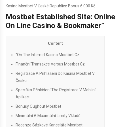
Kasino Mostbet V České Republice Bonus 6 000 Kč
Mostbet Established Site: Online
On Line Casino & Bookmaker”
Content
“On The Internet Kasino Mostbet Cz
Finanční Transakce Versus Mostbet Cz
Registrace A Přihlášení Do Kasina Mostbet V
Česku
Specifika Přihlášení The Registrace V Mobilní
Aplikaci
Bonusy Oughout Mostbet
Minimální A Maximální Limity Vkladů
Recenze Sázkové Kanceláře Mostbet