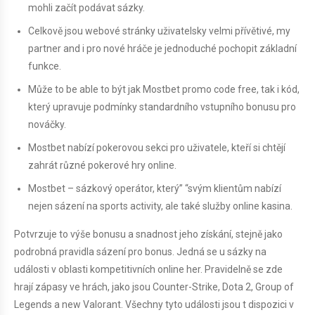
mohli začít podávat sázky.
Celkově jsou webové stránky uživatelsky velmi přívětivé, my
partner and i pro nové hráče je jednoduché pochopit základní
funkce.
Může to be able to být jak Mostbet promo code free, tak i kód,
který upravuje podmínky standardního vstupního bonusu pro
nováčky.
Mostbet nabízí pokerovou sekci pro uživatele, kteří si chtějí
zahrát různé pokerové hry online.
Mostbet – sázkový operátor, který” “svým klientům nabízí
nejen sázení na sports activity, ale také služby online kasina.
Potvrzuje to výše bonusu a snadnost jeho získání, stejně jako
podrobná pravidla sázení pro bonus. Jedná se u sázky na
události v oblasti kompetitivních online her. Pravidelně se zde
hrají zápasy ve hrách, jako jsou Counter-Strike, Dota 2, Group of
Legends a new Valorant. Všechny tyto události jsou t dispozici v