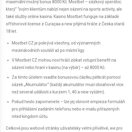
maximální možný bonus 8000 Kč. Mostbet – sázkový operátor,
který” “svým klientům nabízí nejen sázení na sports activity, ale
také služby online kasina. Kasino Mostbet funguje na základě
offshorové license z Curaçaa a new přijímá hráče z Česka starší
18 let.
Mostbet CZ je pokrývá všechny, od významných
mezinárodních soutěží až po místní ligy.
V Mostbet CZ mohou noví hráči získat vstupní benefit na
sázení nebo hraní v kasinu (na výběr) – až 8000 Kč.
Za tímto účelem vsadíte bonusovou částku pětkrát pomocí
sázek „Akumulátor“ (každý akumulátor musí obsahovat více
než several události s kurzem 1, 40 a new vyšším).
Pokud heslo zapomenete – lze jej obnovit empieza formuláři
pro přihlášení zadáním telefonu nebo e-mailu přiřazených
nited kingdom účtu.
Celkově jsou webové stránky uživatelsky velmi přívětivé, we pro