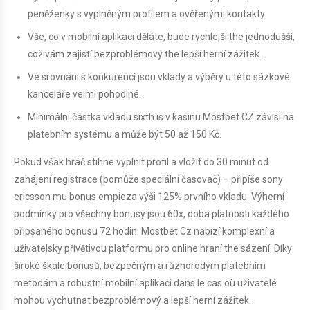
peněženky s vyplněným profilem a ověřenými kontakty.
Vše, co v mobilní aplikaci děláte, bude rychlejší the jednodušší,
což vám zajistí bezproblémový the lepší herní zážitek.
Ve srovnání s konkurencí jsou vklady a výběry u této sázkové
kanceláře velmi pohodlné.
Minimální částka vkladu sixth is v kasinu Mostbet CZ závisí na
platebním systému a může být 50 až 150 Kč.
Pokud však hráč stihne vyplnit profil a vložit do 30 minut od
zahájení registrace (pomůže speciální časovač) – připíše sony
ericsson mu bonus empieza výši 125% prvního vkladu. Výherní
podmínky pro všechny bonusy jsou 60x, doba platnosti každého
připsaného bonusu 72 hodin. Mostbet Cz nabízí komplexní a
uživatelsky přívětivou platformu pro online hraní the sázení. Díky
široké škále bonusů, bezpečným a různorodým platebním
metodám a robustní mobilní aplikaci dans le cas où uživatelé
mohou vychutnat bezproblémový a lepší herní zážitek.