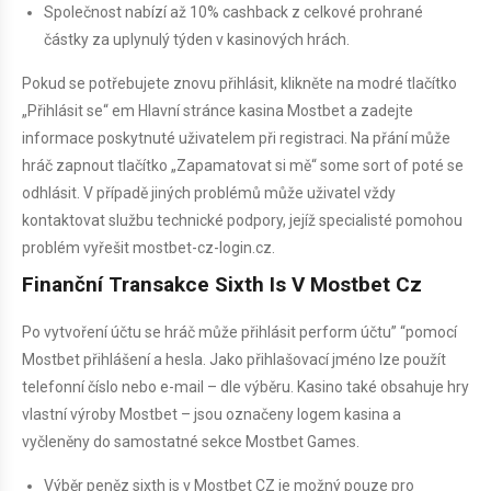
Společnost nabízí až 10% cashback z celkové prohrané
částky za uplynulý týden v kasinových hrách.
Pokud se potřebujete znovu přihlásit, klikněte na modré tlačítko
„Přihlásit se“ em Hlavní stránce kasina Mostbet a zadejte
informace poskytnuté uživatelem při registraci. Na přání může
hráč zapnout tlačítko „Zapamatovat si mě“ some sort of poté se
odhlásit. V případě jiných problémů může uživatel vždy
kontaktovat službu technické podpory, jejíž specialisté pomohou
problém vyřešit
mostbet-cz-login.cz
.
Finanční Transakce Sixth Is V Mostbet Cz
Po vytvoření účtu se hráč může přihlásit perform účtu” “pomocí
Mostbet přihlášení a hesla. Jako přihlašovací jméno lze použít
telefonní číslo nebo e-mail – dle výběru. Kasino také obsahuje hry
vlastní výroby Mostbet – jsou označeny logem kasina a
vyčleněny do samostatné sekce Mostbet Games.
Výběr peněz sixth is v Mostbet CZ je možný pouze pro