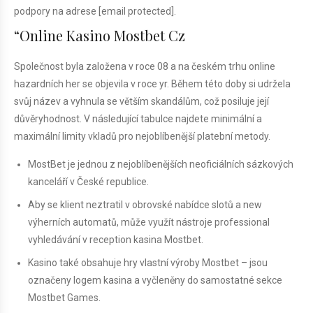
podpory na adrese [email protected].
“Online Kasino Mostbet Cz
Společnost byla založena v roce 08 a na českém trhu online
hazardních her se objevila v roce yr. Během této doby si udržela
svůj název a vyhnula se větším skandálům, což posiluje její
důvěryhodnost. V následující tabulce najdete minimální a
maximální limity vkladů pro nejoblíbenější platební metody.
MostBet je jednou z nejoblíbenějších neoficiálních sázkových
kanceláří v České republice.
Aby se klient neztratil v obrovské nabídce slotů a new
výherních automatů, může využít nástroje professional
vyhledávání v reception kasina Mostbet.
Kasino také obsahuje hry vlastní výroby Mostbet – jsou
označeny logem kasina a vyčleněny do samostatné sekce
Mostbet Games.