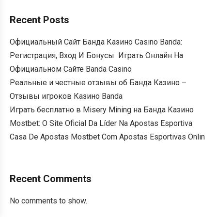
Recent Posts
Официальный Сайт Банда Казино Casino Banda:
Регистрация, Вход И Бонусы ️ Играть Онлайн На
Официальном Сайте Banda Casino
Реальные и честные отзывы об Банда Казино –
Отзывы игроков Казино Banda
Играть бесплатно в Misery Mining на Банда Казино
Mostbet: O Site Oficial Da Líder Na Apostas Esportiva
Casa De Apostas Mostbet Com Apostas Esportivas Onlin
Recent Comments
No comments to show.