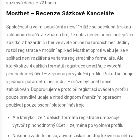
sázková doba je 72 hodin.
Mostbet – Recenze Sázkové Kanceláře
Společnost u velmi populární a new” “může se pochlubit širokou
základnou hráčů. Je známá tím, že nabízí jeden unces nejlepších
zážitků z hazardních her ve světě online hazardních her. Jediný
rozdíl registrace v mobilní aplikaci Mostbet oproti webu je, že v
aplikaci není rozšířená varianta registračního formuláře. Ale
kterýkoli ze 4 dalších formátů registrace umožňuje vytvořit
plnohodnotný účet – zejména po vyplnění profilu. Pokud se údaje
v jednom parametru neshodují – může být účet hráče
zablokován. Doporučujeme proto při registraci uvádět v profilu
pouze pravdivé údaje a nited kingdom finančním operacím
používat pouze osobní platební nástroje.
Ale kterýkoli ze 4 dalších formátů registrace umožňuje
vytvořit plnohodnotný účet – zejména po vyplnění profilu.
Nakonec zadejte heslo, abyste získali přístup ke svému účtu a