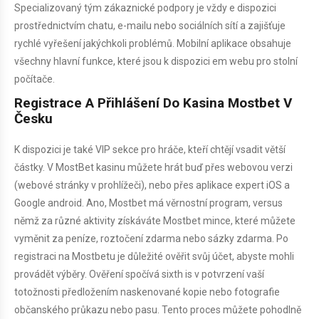
Specializovaný tým zákaznické podpory je vždy e dispozici
prostřednictvím chatu, e-mailu nebo sociálních sítí a zajišťuje
rychlé vyřešení jakýchkoli problémů. Mobilní aplikace obsahuje
všechny hlavní funkce, které jsou k dispozici em webu pro stolní
počítače.
Registrace A Přihlášení Do Kasina Mostbet V
Česku
K dispozici je také VIP sekce pro hráče, kteří chtějí vsadit větší
částky. V MostBet kasinu můžete hrát buď přes webovou verzi
(webové stránky v prohlížeči), nebo přes aplikace expert iOS a
Google android. Ano, Mostbet má věrnostní program, versus
němž za různé aktivity získáváte Mostbet mince, které můžete
vyměnit za peníze, roztočení zdarma nebo sázky zdarma. Po
registraci na Mostbetu je důležité ověřit svůj účet, abyste mohli
provádět výběry. Ověření spočívá sixth is v potvrzení vaší
totožnosti předložením naskenované kopie nebo fotografie
občanského průkazu nebo pasu. Tento proces můžete pohodlně