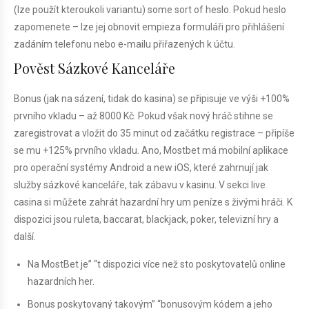
(lze použít kteroukoli variantu) some sort of heslo. Pokud heslo
zapomenete – lze jej obnovit empieza formuláři pro přihlášení
zadáním telefonu nebo e-mailu přiřazených k účtu.
Pověst Sázkové Kanceláře
Bonus (jak na sázení, tidak do kasina) se připisuje ve výši +100%
prvního vkladu – až 8000 Kč. Pokud však nový hráč stihne se
zaregistrovat a vložit do 35 minut od začátku registrace – připíše
se mu +125% prvního vkladu. Ano, Mostbet má mobilní aplikace
pro operační systémy Android a new iOS, které zahrnují jak
služby sázkové kanceláře, tak zábavu v kasinu. V sekci live
casina si můžete zahrát hazardní hry um peníze s živými hráči. K
dispozici jsou ruleta, baccarat, blackjack, poker, televizní hry a
další.
Na MostBet je” “t dispozici více než sto poskytovatelů online
hazardních her.
Bonus poskytovaný takovým” “bonusovým kódem a jeho