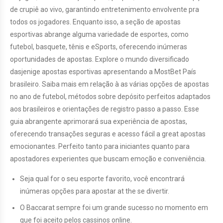
de crupiê ao vivo, garantindo entretenimento envolvente pra
todos os jogadores. Enquanto isso, a seção de apostas
esportivas abrange alguma variedade de esportes, como
futebol, basquete, tênis e eSports, oferecendo inúmeras
oportunidades de apostas. Explore o mundo diversificado
dasjenige apostas esportivas apresentando a MostBet País
brasileiro. Saiba mais em relação à as várias opções de apostas
no ano de futebol, métodos sobre depósito perfeitos adaptados
aos brasileiros e orientações de registro passo a passo. Esse
guia abrangente aprimorará sua experiência de apostas,
oferecendo transações seguras e acesso fácil a great apostas
emocionantes. Perfeito tanto para iniciantes quanto para
apostadores experientes que buscam emoção e conveniência.
Seja qual for o seu esporte favorito, você encontrará
inúmeras opções para apostar at the se divertir.
O Baccarat sempre foi um grande sucesso no momento em
que foi aceito pelos cassinos online.