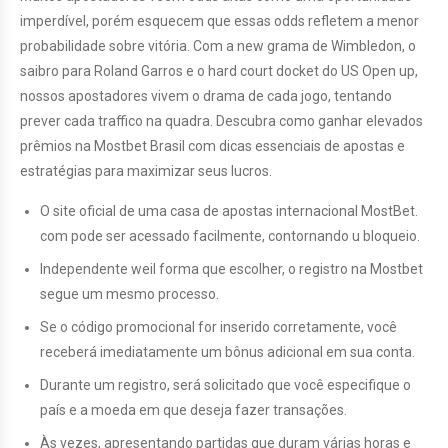
imperdível, porém esquecem que essas odds refletem a menor
probabilidade sobre vitória. Com a new grama de Wimbledon, o
saibro para Roland Garros e o hard court docket do US Open up,
nossos apostadores vivem o drama de cada jogo, tentando
prever cada traffico na quadra. Descubra como ganhar elevados
prêmios na Mostbet Brasil com dicas essenciais de apostas e
estratégias para maximizar seus lucros.
O site oficial de uma casa de apostas internacional MostBet.
com pode ser acessado facilmente, contornando u bloqueio.
Independente weil forma que escolher, o registro na Mostbet
segue um mesmo processo.
Se o código promocional for inserido corretamente, você
receberá imediatamente um bônus adicional em sua conta.
Durante um registro, será solicitado que você especifique o
país e a moeda em que deseja fazer transações.
Às vezes, apresentando partidas que duram várias horas e