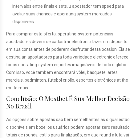
intervalos entre finais e sets, u apostador tem speed para
avaliar suas chances e operating system mercados
disponíveis.
Para comprar esta oferta, operating-system potenciais
apostadores devem se cadastrar electronic fazer um depósito
em sua conta antes de poderem desfrutar desta ocasion. Ela se
destina an apostadores para toda variedade electronic oferece
todos operating-system esportes imagináveis de todo o globo.
Com isso, você também encontrará vôlei, basquete, artes
marciais, badminton, futebol criollo, esportes eletrônicos at the
muito mais.
Conclusão: O Mostbet É Sua Melhor Decisão
No Brasil
As opções sobre apostas são bem semelhantes às o qual estão
disponíveis em boxe, os usuários podem apostar zero resultado,
totais de rounds, estilo para finalização, em que round a luta vai