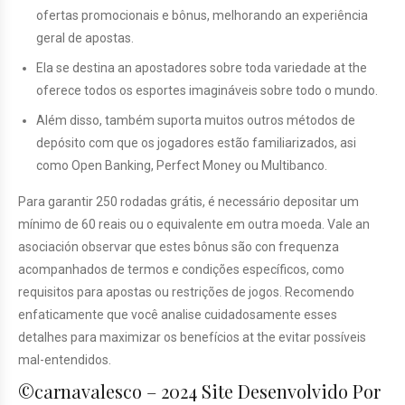
ofertas promocionais e bônus, melhorando an experiência
geral de apostas.
Ela se destina an apostadores sobre toda variedade at the
oferece todos os esportes imagináveis sobre todo o mundo.
Além disso, também suporta muitos outros métodos de
depósito com que os jogadores estão familiarizados, asi
como Open Banking, Perfect Money ou Multibanco.
Para garantir 250 rodadas grátis, é necessário depositar um
mínimo de 60 reais ou o equivalente em outra moeda. Vale an
asociación observar que estes bônus são con frequenza
acompanhados de termos e condições específicos, como
requisitos para apostas ou restrições de jogos. Recomendo
enfaticamente que você analise cuidadosamente esses
detalhes para maximizar os benefícios at the evitar possíveis
mal-entendidos.
©carnavalesco – 2024 Site Desenvolvido Por