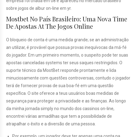
empresa foi criada em 08 e apareceu no mercado brasileiro
sobre jogos de albur on-line em yr.
Mostbet No País Brasileiro: Uma Nova Time
De Apostas At The Jogos Online
O bloqueio de conta é uma medida grande; se an administração
an utilizar, é provável que possua provas inequívocas da má-fé
do jogador. Em um primeiro momento, o suspeito pode ter suas
apostas canceladas systems ter seus saques restringidos. O
suporte técnico da MostBet responde prontamente e lida
minuciosamente com questões controversas, contudo o jogador
terá de fornecer provas de sua boa-fé em uma questão
específica. O site oferece a teus usuários boas medidas de
segurança para proteger a privacidade e as finanças. Ao longo
da minha jornada simply no mundo dos cassinos on-line,
encontrei várias armadilhas que tem a possibilidade de
atrapalhar o êxito e a diversão de uma pessoa.
Por exemplo, um jogador deve ter apenas uma conta na