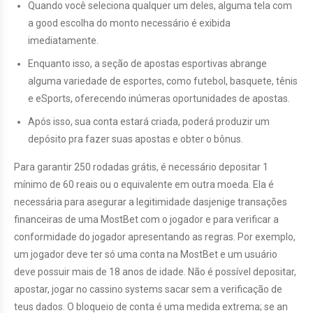
Quando você seleciona qualquer um deles, alguma tela com
a good escolha do monto necessário é exibida
imediatamente.
Enquanto isso, a seção de apostas esportivas abrange
alguma variedade de esportes, como futebol, basquete, tênis
e eSports, oferecendo inúmeras oportunidades de apostas.
Após isso, sua conta estará criada, poderá produzir um
depósito pra fazer suas apostas e obter o bônus.
Para garantir 250 rodadas grátis, é necessário depositar 1
mínimo de 60 reais ou o equivalente em outra moeda. Ela é
necessária para asegurar a legitimidade dasjenige transações
financeiras de uma MostBet com o jogador e para verificar a
conformidade do jogador apresentando as regras. Por exemplo,
um jogador deve ter só uma conta na MostBet e um usuário
deve possuir mais de 18 anos de idade. Não é possível depositar,
apostar, jogar no cassino systems sacar sem a verificação de
teus dados. O bloqueio de conta é uma medida extrema; se an