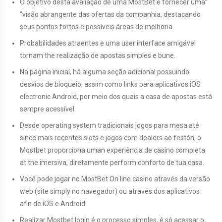
O objetivo desta avaliação de uma MostBet é fornecer uma”
“visão abrangente das ofertas da companhia, destacando
seus pontos fortes e possíveis áreas de melhoria.
Probabilidades atraentes e uma user interface amigável
tornam the realização de apostas simples e bune.
Na página inicial, há alguma seção adicional possuindo
desvios de bloqueio, assim como links para aplicativos iOS
electronic Android, por meio dos quais a casa de apostas está
sempre acessível.
Desde operating system tradicionais jogos para mesa até
since mais recentes slots e jogos com dealers ao festón, o
Mostbet proporciona uman experiência de casino completa
at the imersiva, diretamente perform conforto de tua casa.
Você pode jogar no MostBet On line casino através da versão
web (site simply no navegador) ou através dos aplicativos
afin de iOS e Android.
Realizar Mostbet login é o processo simples, é só acessar o