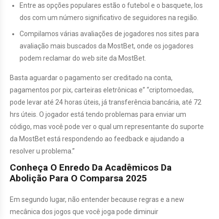
Entre as opções populares estão o futebol e o basquete, los
dos com um número significativo de seguidores na região.
Compilamos várias avaliações de jogadores nos sites para
avaliação mais buscados da MostBet, onde os jogadores
podem reclamar do web site da MostBet.
Basta aguardar o pagamento ser creditado na conta,
pagamentos por pix, carteiras eletrônicas e” “criptomoedas,
pode levar até 24 horas úteis, já transferência bancária, até 72
hrs úteis. O jogador está tendo problemas para enviar um
código, mas você pode ver o qual um representante do suporte
da MostBet está respondendo ao feedback e ajudando a
resolver u problema.”
Conheça O Enredo Da Acadêmicos Da
Abolição Para O Comparsa 2025
Em segundo lugar, não entender because regras e a new
mecânica dos jogos que você joga pode diminuir