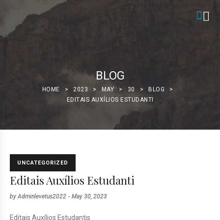
BLOG
HOME
>
2023
>
MAY
>
30
>
BLOG
>
EDITAIS AUXÍLIOS ESTUDANTI
UNCATEGORIZED
Editais Auxílios Estudanti
by
Adminlevetus2022
May 30, 2023
Editais Auxílios Estudantis