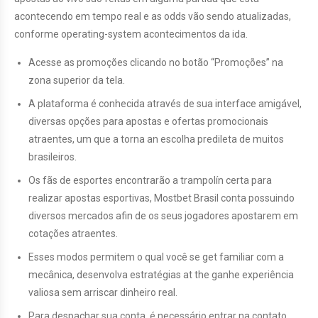
acontecendo em tempo real e as odds vão sendo atualizadas,
conforme operating-system acontecimentos da ida.
Acesse as promoções clicando no botão “Promoções” na
zona superior da tela.
A plataforma é conhecida através de sua interface amigável,
diversas opções para apostas e ofertas promocionais
atraentes, um que a torna an escolha predileta de muitos
brasileiros.
Os fãs de esportes encontrarão a trampolín certa para
realizar apostas esportivas, Mostbet Brasil conta possuindo
diversos mercados afin de os seus jogadores apostarem em
cotações atraentes.
Esses modos permitem o qual você se get familiar com a
mecânica, desenvolva estratégias at the ganhe experiência
valiosa sem arriscar dinheiro real.
Para despachar sua conta, é necessário entrar na contato