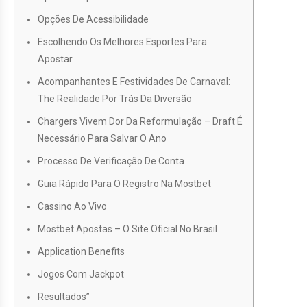
Opções De Acessibilidade
Escolhendo Os Melhores Esportes Para
Apostar
Acompanhantes E Festividades De Carnaval:
The Realidade Por Trás Da Diversão
Chargers Vivem Dor Da Reformulação – Draft É
Necessário Para Salvar O Ano
Processo De Verificação De Conta
Guia Rápido Para O Registro Na Mostbet
Cassino Ao Vivo
Mostbet Apostas – O Site Oficial No Brasil
Application Benefits
Jogos Com Jackpot
Resultados”