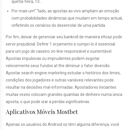
quinta-feira, 13…
Por mais um” “lado, as apostas ao vivo ampliam an emoção
com probabilidades dinâmicas que mudam em tempo actual,
refletindo os cenários do desenrolar de uma partida.
Por fim, deixar de gerenciar seu bankroll de maneira eficaz pode
servir prejudicial. Definir 1 orçamento e cumpri-lo é essencial
para um jogo de cassino on-line responsável e sustentável.
Apostas impulsivas ou imprudentes podem esgotar
velocemente seus fundos at the diminuir o fator diversão.
Apostar search engine marketing estudar o histórico dos times,
condições dos jogadores e outras variáveis relevantes pode
resultar na decisões mal-informadas. Apostadores iniciantes
muitas vezes colocam grandes quantias de dinheiro numa única
aposta, o que pode izar a perdas significativas.
Aplicativos Móveis Mostbet
Apenas os usuários do Android os têm alguma diferença, você