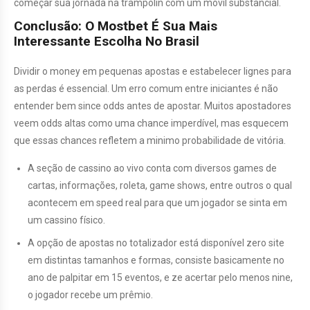
começar sua jornada na trampolín com um móvil substancial.
Conclusão: O Mostbet É Sua Mais
Interessante Escolha No Brasil
Dividir o money em pequenas apostas e estabelecer lignes para
as perdas é essencial. Um erro comum entre iniciantes é não
entender bem since odds antes de apostar. Muitos apostadores
veem odds altas como uma chance imperdível, mas esquecem
que essas chances refletem a minimo probabilidade de vitória.
A seção de cassino ao vivo conta com diversos games de
cartas, informações, roleta, game shows, entre outros o qual
acontecem em speed real para que um jogador se sinta em
um cassino físico.
A opção de apostas no totalizador está disponível zero site
em distintas tamanhos e formas, consiste basicamente no
ano de palpitar em 15 eventos, e ze acertar pelo menos nine,
o jogador recebe um prêmio.