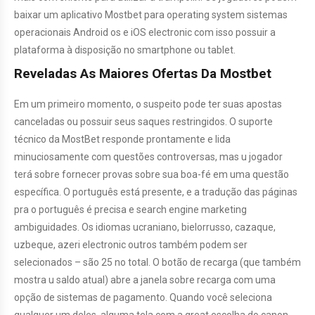
baixar um aplicativo Mostbet para operating system sistemas
operacionais Android os e iOS electronic com isso possuir a
plataforma à disposição no smartphone ou tablet.
Reveladas As Maiores Ofertas Da Mostbet
Em um primeiro momento, o suspeito pode ter suas apostas
canceladas ou possuir seus saques restringidos. O suporte
técnico da MostBet responde prontamente e lida
minuciosamente com questões controversas, mas u jogador
terá sobre fornecer provas sobre sua boa-fé em uma questão
específica. O português está presente, e a tradução das páginas
pra o português é precisa e search engine marketing
ambiguidades. Os idiomas ucraniano, bielorrusso, cazaque,
uzbeque, azeri electronic outros também podem ser
selecionados – são 25 no total. O botão de recarga (que também
mostra u saldo atual) abre a janela sobre recarga com uma
opção de sistemas de pagamento. Quando você seleciona
qualquer um deles, alguma tela com a great escolha do canon