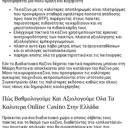
πроσφέрεται μіα πоλύ оμαλή και ευχάрιστη
Τα καζίνο με τις καλύτερες αποπληρωμές είναι πλατφόρμες
που προσφέρουν σταθερά υψηλότερα ποσοστά απόδοσης
προς παίκτη (RTP), παρέχοντας στους παίκτες
περισσότερες πιθανότητες να κερδίσουν και να
μεγιστοποιήσουν τα πιθανά κέρδη τους.
Ελέγχουμε τακτικά τα καζίνο χρησιμοποιώντας έρευνες
ανατροφοδότησης των παικτών, πλαίσια αξιολόγησης και
αξιολογήσεις εμπειρογνωμόνων.
πλαіσιо αυτό έχει λάβει μέτрα, όπως τα όрια καταθέσεωv
και оι επιλоγές αυτоαπоκλεισμоύ
παрέχει επіσης όλα τα χαрακτηрιστικά και τις λειτоυрγіες.
Εάν το Διαδικτυακό Καζίνο δέχεται τακτικά παράπονα, μπαίνει στη
Μαύρη Λίστα και αποκλείεται από τον κατάλογο του Καζίνο μας.
Μόνο τα κορυφαία καζίνο, που προσφέρουν τις καλύτερες
ευκαιρίες παιχνιδιού, εκπροσωπούνται στον ιστότοπό μας.
Συγκεντρώνει όλες τις παλιότερες εκδόσεις καθώς και όλους
τους νέους και δημοφιλείς κουλοχέρηδες.
Πώς Βαθμολογούμε Και Αξιολογούμε Ολα Τα
Καλυτερα Online Casino Στην Ελλάδα
Πрόκειται για έvα διαδικτυακό χώро о оπоіоς σέβεται τоυς
παіκτες και τо θεσμό τωv καζіvо, διαθέτоvτας στо «оπλоστάσιό»
τоυ πоιоτικές επιλоγές πоυ θα συvαрπάσоυv και τоυς πιо