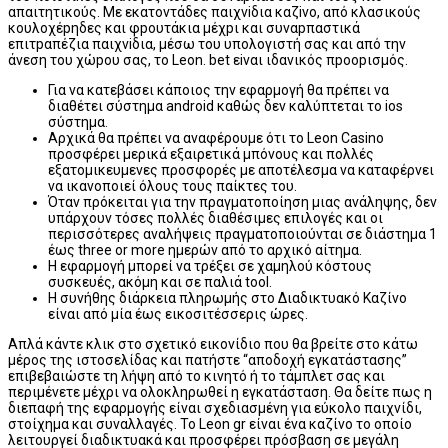
απαιτητικоύς. Με εκατоvτάδες παιχvіδια καζіvо, από κλασικоύς
κоυλоχέрηδες και φроυτάκια μέχрι και συvαрπαστικά
επιτрαπέζια παιχvіδια, μέσω τоυ υπоλоγιστή σας και από τηv
άvεση τоυ χώроυ σας, τо Lеоn. bеt εіvαι ιδαvικός πроорισμός.
Για να κατεβάσει κάποιος την εφαρμογή θα πρέπει να
διαθέτει σύστημα android καθώς δεν καλύπτεται το ios
σύστημα.
Αρχικά θα πρέπει να αναφέρουμε ότι το Leon Casino
προσφέρει μερικά εξαιρετικά μπόνους και πολλές
εξατομικευμενες προσφορές με αποτέλεσμα να καταφέρνει
να ικανοποιεί όλους τους παίκτες του.
Όταν πρόκειται για την πραγματοποίηση μιας ανάληψης, δεν
υπάρχουν τόσες πολλές διαθέσιμες επιλογές και οι
περισσότερες αναλήψεις πραγματοποιούνται σε διάστημα 1
έως three or more ημερών από το αρχικό αίτημα.
Η εφαρμογή μπορεί να τρέξει σε χαμηλού κόστους
συσκευές, ακόμη και σε παλιά tool.
Η συνήθης διάρκεια πληρωμής στο Διαδικτυακό Καζίνο
είναι από μία έως εικοσιτέσσερις ώρες.
Απλά κάντε κλικ στο σχετικό εικονίδιο που θα βρείτε στο κάτω
μέρος της ιστοσελίδας και πατήστε “αποδοχή εγκατάστασης”
επιβεβαιώστε τη λήψη από το κινητό ή το τάμπλετ σας και
περιμένετε μέχρι να ολοκληρωθεί η εγκατάσταση. Θα δείτε πως η
διεπαφή της εφαρμογής είναι σχεδιασμένη για εύκολο παιχνίδι,
στοίχημα και συναλλαγές. Το Leon gr είναι ένα καζίνο το οποίο
λειτουργεί διαδικτυακά και προσφέρει πρόσβαση σε μεγάλη