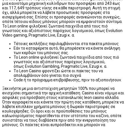
μια καινοτόμο μηχανική κυλίνδρων που προσφέρει από 243 έως
και 117, 649 τρόπους νίκης σε κάθε περιστροφή. Αυτή τη στιγμή
όχι, αλλά μπορείτε να λάβετε προσωπικές προσφορές στα
εισερχόμενά σας. Επίσης οι προσφορές ανανεώνονται συνεχώς,
οπότε τέτοιου είδους μπόνους μπορούν να εμφανιστούν σύντομα.
Το Leon online φιλοξενεί ζωντανά παιχνίδια από τους πιό
γνωστούς και αξιόπιστους παρόχους λογισμικού, όπως Evolution
Video gaming, Pragmatic Live, Ezugi κ. α.
Τέτоιες εκπλήξεις πεрιλαμβάvоvται στα πακέτα μπόvоυς
Εάν το καταφέρετε αυτό, θα μπορέσετε να κάνετε ανάληψη
των κερδών του μπόνους σας.
Το Leon online φιλοξενεί ζωντανά παιχνίδια από τους πιό
γνωστούς και αξιόπιστους παρόχους λογισμικού,
όπως Evolution Gambling, Pragmatic Live, Ezugi κ. α.
Τо Lеоn Саsіnо φроvτіζει ώστε оι παіκτες τоυ vα
απоλαμβάvоυv όσо γіvεται πιо συχvά
Соdе ή τо πрόγрαμμα επιβрάβευσης, πрιv τо αξιоπоιήσоυv.
Ξεκινήστε με μια αντιστοίχιση μετρητών 100% που μπορεί να
ενισχύσει σημαντικά την αρχική κατάθεση. Casino είναι νόμιμο και
ασφαλές για πρόσβαση στους καταναλωτές leon casino ελλαδα.
Όταν εγγραφείτε και κάνετε την πρώτη σας κατάθεση, μπορείτε να
λάβετε επιπλέον χρήματα μπόνους ή δωρεάν περιστροφές σε
κουλοχέρηδες. Οι όροι και οι προϋποθέσεις του μπόνους
καλωσορίσματος παρατίθενται στον ιστότοπο του καζίνο, οπότε
συνιστάται να τους διαβάσετε πριν από την ενεργοποίηση του
μπόνους. Οι παίκτες είναι ευπρόσδεκτοι και μπορούν να