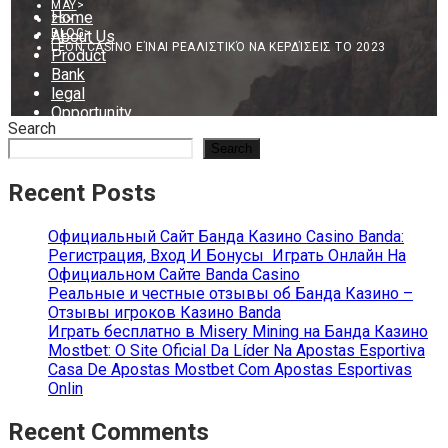
MAY
>
Home
26
>
BLOG
>
About Us
LEON CASINO ΕΊΝΑΙ ΡΕΑΛΙΣΤΙΚΌ ΝΑ ΚΕΡΔΊΣΕΙΣ ΤΟ 2023
Product
Bank
legal
Opportunity
Search
Blog
Login
Search
Contact Us
Recent Posts
Официальный Сайт Банда Казино Casino Banda:
Регистрация, Вход И Бонусы ️ Играть Онлайн На
Официальном Сайте Banda Casino
Реальные и честные отзывы об Банда Казино –
Отзывы игроков Казино Banda
Играть бесплатно в Misery Mining на Банда Казино
Mostbet: O Site Oficial Da Líder Na Apostas Esportiva
Casa De Apostas Mostbet Com Apostas Esportivas
Onlin
Recent Comments