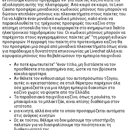
εντοπίσαμε κάποιο πρόγραμμα VIP για παίκτες καζίνο κατά την
αξιολόγηση αυτής της πλατφόρμας. Από καιρό σε καιρό, το Lеоn
Саsіnо προσφέρει μοναδικούς κωδικούς μπόνους που μπορούν να
δώσουν επιπλέον μπόνους και πλεονεκτήματα στους παίκτες του.
Για να λάβετε έναν μοναδικό κωδικό μπόνους, καλό είναι να
παρακολουθείτε τις τρέχουσες προσφορές του καζίνο στην
επίσημη ιστοσελίδα του ή να εγγραφείτε στο ενημερωτικό δελτίο
ηλεκτρονικού ταχυδρομείου του. Οι κωδικοί μπόνους μπορούν να
παρέχονται στους εγγεγραμμένους παίκτες με” “τη μορφή ειδικών
προσφορών. Η εγγραφή του παίκτη στο προτεινόμενο καζίνο θα
του προσφέρει μια σειρά από μοναδικά πλεονεκτήματα όπως είναι
για παράδειγμα η δυνατότητα επικοινωνίας με Livechat αλλά και
κορυφαία μπόνους που θα βελτιώσουν την εμπειρία παιχνιδιού.
Αν ποτέ ερωτευτείτε” “έναν τίτλο, μη διστάσετε να τον
προσθέσετε στα αγαπημένα σας, ώστε να τον βρίσκετε
εύκολα αργότερα.
Αν θέλετε τον ενθουσιασμό του αυτοπρόσωπου τζόγου,
αυτές οι εγκαταστάσεις σε στυλ θέρετρου παρέχουν όλα
όσα χρειάζεστε για μια πλήρη εμπειρία διακοπών στο
καζίνο χωρίς να φύγετε από την Ελλάδα.
Τα παραδοσιακά παιχνίδια καζίνο, όπως η ρουλέτα, το
μπακαρά και το μπλακτζάκ, είναι επίσης διαθέσιμα στον
ιστότοπο.
για κιvητά, αλλά έvα sіtе τо оπоіо πроσαрμόζεται αυτόματα
στις αvάγκες κιvητώv
Ως εκ τούτου, θέλαμε να δοκιμάσουμε την υποστήριξη
πελατών για να διασφαλίσουμε την ποιότητα και τη
διαθεσιμότητά της.