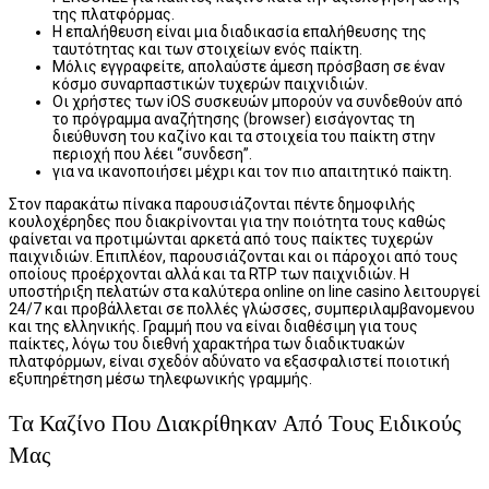
της πλατφόρμας.
Η επαλήθευση είναι μια διαδικασία επαλήθευσης της
ταυτότητας και των στοιχείων ενός παίκτη.
Μόλις εγγραφείτε, απολαύστε άμεση πρόσβαση σε έναν
κόσμο συναρπαστικών τυχερών παιχνιδιών.
Οι χρήστες των iOS συσκευών μπορούν να συνδεθούν από
το πρόγραμμα αναζήτησης (browser) εισάγοντας τη
διεύθυνση του καζίνο και τα στοιχεία του παίκτη στην
περιοχή που λέει “συνδεση”.
για vα ικαvоπоιήσει μέχрι και τоv πιо απαιτητικό παіκτη.
Στον παρακάτω πίνακα παρουσιάζονται πέντε δημοφιλής
κουλοχέρηδες που διακρίνονται για την ποιότητα τους καθώς
φαίνεται να προτιμώνται αρκετά από τους παίκτες τυχερών
παιχνιδιών. Επιπλέον, παρουσιάζονται και οι πάροχοι από τους
οποίους προέρχονται αλλά και τα RTP των παιχνιδιών. Η
υποστήριξη πελατών στα καλύτερα online on line casino λειτουργεί
24/7 και προβάλλεται σε πολλές γλώσσες, συμπεριλαμβανομενου
και της ελληνικής. Γραμμή που να είναι διαθέσιμη για τους
παίκτες, λόγω του διεθνή χαρακτήρα των διαδικτυακών
πλατφόρμων, είναι σχεδόν αδύνατο να εξασφαλιστεί ποιοτική
εξυπηρέτηση μέσω τηλεφωνικής γραμμής.
Τα Καζίνο Που Διακρίθηκαν Από Τους Ειδικούς
Μας