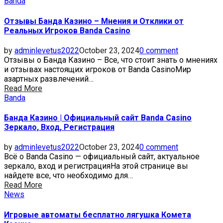
Posted
Banda
in
Отзывы Банда Казино – Мнения и Отклики от
Реальных Игроков Banda Casino
by
adminlevetus2022
October 23, 2024
0 comment
Отзывы о Банда Казино – Все, что стоит знать о мнениях
и отзывах настоящих игроков от Banda CasinoМир
азартных развлечений…
Read More
Posted
Banda
in
Банда Казино | Официальный сайт Banda Casino
Зеркало, Вход, Регистрация
by
adminlevetus2022
October 23, 2024
0 comment
Всё о Banda Casino — официальный сайт, актуальное
зеркало, вход и регистрацияНа этой странице вы
найдете все, что необходимо для…
Read More
Posted
News
in
Игровые автоматы бесплатно лягушка Комета