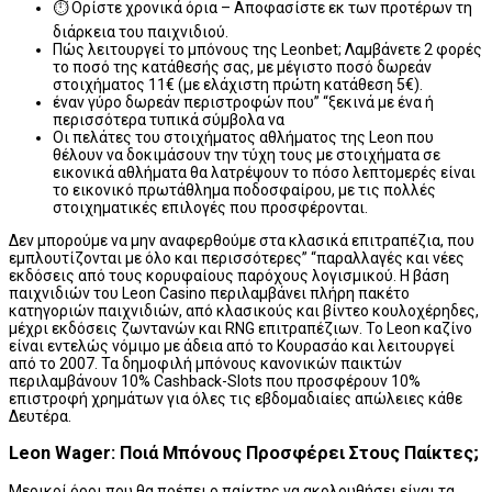
⏱️ Ορίστε χρονικά όρια – Αποφασίστε εκ των προτέρων τη
διάρκεια του παιχνιδιού.
Πώς λειτουργεί το μπόνους της Leonbet; Λαμβάνετε 2 φορές
το ποσό της κατάθεσής σας, με μέγιστο ποσό δωρεάν
στοιχήματος 11€ (με ελάχιστη πρώτη κατάθεση 5€).
έναν γύρο δωρεάν περιστροφών που” “ξεκινά με ένα ή
περισσότερα τυπικά σύμβολα να
Οι πελάτες του στοιχήματος αθλήματος της Leon που
θέλουν να δοκιμάσουν την τύχη τους με στοιχήματα σε
εικονικά αθλήματα θα λατρέψουν το πόσο λεπτομερές είναι
το εικονικό πρωτάθλημα ποδοσφαίρου, με τις πολλές
στοιχηματικές επιλογές που προσφέρονται.
Δεν μπορούμε να μην αναφερθούμε στα κλασικά επιτραπέζια, που
εμπλουτίζονται με όλο και περισσότερες” “παραλλαγές και νέες
εκδόσεις από τους κορυφαίους παρόχους λογισμικού. Η βάση
παιχνιδιών του Leon Casino περιλαμβάνει πλήρη πακέτο
κατηγοριών παιχνιδιών, από κλασικούς και βίντεο κουλοχέρηδες,
μέχρι εκδόσεις ζωντανών και RNG επιτραπέζιων. Το Leon καζίνο
είναι εντελώς νόμιμο με άδεια από το Κουρασάο και λειτουργεί
από το 2007. Τα δημοφιλή μπόνους κανονικών παικτών
περιλαμβάνουν 10% Cashback-Slots που προσφέρουν 10%
επιστροφή χρημάτων για όλες τις εβδομαδιαίες απώλειες κάθε
Δευτέρα.
Leon Wager: Ποιά Μπόνους Προσφέρει Στους Παίκτες;
Μερικοί όροι που θα πρέπει ο παίκτης να ακολουθήσει είναι τα