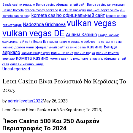
Banda casino зеркало
Banda casino официальный сайт
Banda casino регистрация
Casino Kometa
dragon money зеркало
iLucki Casino официальное зеркало: бонусы
kometa casino официальный сайт
kometa casino вход
kometa casino
vulkan vegas
Nadezhda Grishaeva
регистрация
vulkan vegas DE
Анлим Казино
Банда казино
официальный сайт
Водка Бет
водка казино зеркало рабочее на сегодня
гама
казино Банда
казино
драгон мани официальный сайт
казино gama
зеркало
казино Банда официальный сайт
казино Водка
казино комета
комета казино
зеркало
комета казино вход
комета казино официальный
сайт
онлайн казино Банда
Posted
Uncategorized
in
Leon Casino Είναι Ρεαλιστικό Να Κερδίσεις Το
2023
by
adminlevetus2022
May 26, 2023
Leon Casino Είναι Ρεαλιστικό Να Κερδίσεις Το 2023;
“leon Casino 500 Και 250 Δωρεάν
Περιστροφές Το 2024