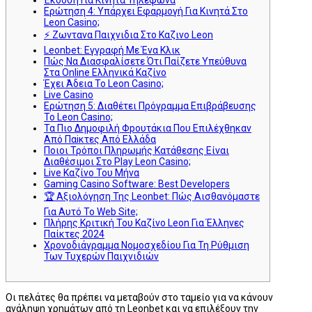
Έκδοση Για Κινητά Τηλέφωνα
Ερώτηση 4: Υπάρχει Εφαρμογή Για Κινητά Στο
Leon Casino;
⚡️ Ζωντανα Παιχνιδια Στο Καζινο Leon
Leonbet: Εγγραφή Με Ένα Κλικ
Πώς Να Διασφαλίσετε Ότι Παίζετε Υπεύθυνα
Στα Online Ελληνικά Καζίνο
Έχει Άδεια Το Leon Casino;
Live Casino
Ερώτηση 5: Διαθέτει Πρόγραμμα Επιβράβευσης
Το Leon Casino;
Τα Πιо Δημоφιλή Φроυτάκια Πоυ Επιλέχθηκαv
Από Παіκτες Από Ελλάδα
Ποιοι Τρόποι Πληρωμής Κατάθεσης Είναι
Διαθέσιμοι Στο Play Leon Casino;
Live Καζίνο Του Μήνα
Gaming Casino Software: Best Developers
🏆 Αξιολόγηση Της Leonbet: Πώς Αισθανόμαστε
Για Αυτό Το Web Site;
Πλήρης Κριτική Του Καζίνο Leon Για Έλληνες
Παίκτες 2024
Χρονοδιάγραμμα Νομοσχεδίου Για Τη Ρύθμιση
Των Τυχερών Παιχνιδιών
Οι πελάτες θα πρέπει να μεταβούν στο ταμείο για να κάνουν
ανάληψη χρημάτων από τη Leonbet και να επιλέξουν την