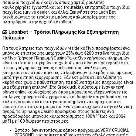
ποικιλία παιχνιδιών καζίνο, όπως χαρτιά, ρουλέτες,
κουλοχέρηδες (γνωστά και ως froutakia), επιτραπέζια παιχνίδια,
παιχνίδια survive dealer, και άλλα. Ξεκινήστε στο Leon Bet
διεκδικώντας το τεράστιο μπόνους καλωσορίσματος της
πλατφόρμας στην αρχική κατάθεση.
🦁 Leonbet – Τρόποι Πληρωμής Και Εξυπηρέτηση
Πελατών
Για τους λάτρεις των παιχνιδιών reside καζίνο, προσφέρεται ένα
μπόνους επιστροφής μετρητών 25% έως €200 στα live παιχνίδια
καζίνο. Γρήγορη Πληρωμή CasinoΤα καζίνο γρήγορων πληρωμών
είναι ιστότοποι τυχερών παιχνιδιών που δίνουν προτεραιότητα
στους γρήγορους χρόνους επεξεργασίας αναλήψεων,
επιτρέποντας στους παίκτες να λαμβάνουν τα κέρδη τους αμέσως
μετά την αίτηση εξαργύρωσης. Εάν εκτιμάτε ότι θα λάβετε τα
κέρδη σας χωρίς καθυστέρηση, τα καζίνο ταχείας πληρωμής είναι
μια εξαιρετική επιλογή. Στο Greekluck, διαθέτουμε έναν εκτενή
οδηγό online κουλοχέρηδων όπου μπορείτε να εξερευνήσετε τις
επιλογές πραγματικών χρημάτων και δωρεάν παιχνιδιού και τα
καλύτερα φρουτάκια κατηγοριοποιημένα ανά πάροχο, οπότε
φροντίστε να ρίξετε μια ματιά. Ένα νεοεισερχόμενο στην ελληνική
αγορά, το Spinanga Casino προσφέρει στους παίκτες ένα
προσοδοφόρο μπόνους καλωσορίσματος 100%” “έως και 200€
μαζί με 100 δωρεάν περιστροφές.
Ωστόσο, δεν εντοπίσαμε κάποιο πρόγραμμα VERY CRUCIAL
PERSONEL για παίκτες καζίνο κατά την αξιολόγηση αυτής