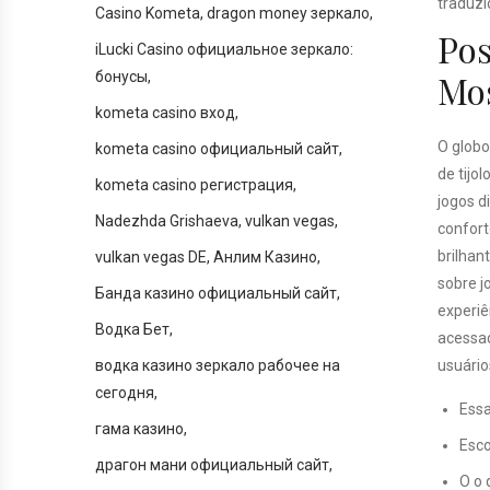
traduzi
Casino Kometa
dragon money зеркало
Pos
iLucki Casino официальное зеркало:
Mo
бонусы
kometa casino вход
O globo
kometa casino официальный сайт
de tijo
kometa casino регистрация
jogos d
Nadezhda Grishaeva
vulkan vegas
confort
brilhan
vulkan vegas DE
Анлим Казино
sobre j
Банда казино официальный сайт
experiê
Водка Бет
acessad
водка казино зеркало рабочее на
usuário
сегодня
Essa
гама казино
Esco
драгон мани официальный сайт
O o 