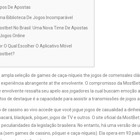
ipos De Apostas
ma Biblioteca De Jogos Incomparável
ostbet No Brasil: Uma Nova Time De Apostas
Jogos Online
r O Qual Escolher O Aplicativo Móvel
ostbet?
ampla seleção de games de caça-níqueis the jogos de comensales cláss
experiência abrangente at the envolvente. O compromisso da MostBet 
 envolvente ressalta seu apelo aos jogadores la cual buscam emoção a
os de destaque é a capacidade para assistir a transmissões de jogos 
 de cassino ao vivo accede que você jogue jogos de casualidad a dinhei
 bacará, blackjack, pôquer, jogos de TV e outros. O site oficial da MostB
 peculiaridades da legislação brasileira. No entanto, há uma versão de
a (sem games de cassino, pôquer e caça-níqueis). Ela opera em 93 países