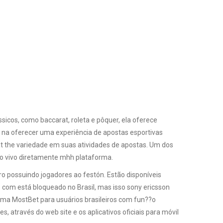
icos, como baccarat, roleta e pôquer, ela oferece
na oferecer uma experiência de apostas esportivas
t the variedade em suas atividades de apostas. Um dos
ao vivo diretamente mhh plataforma.
ro possuindo jogadores ao festón. Estão disponíveis
et. com está bloqueado no Brasil, mas isso sony ericsson
 uma MostBet para usuários brasileiros com fun??o
, através do web site e os aplicativos oficiais para móvil