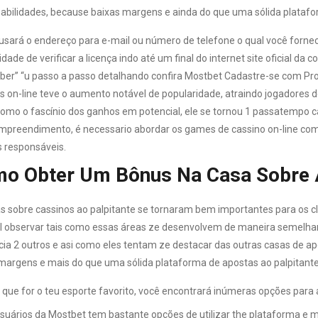
abilidades, because baixas margens e ainda do que uma sólida platafo
 usará o endereço para e-mail ou número de telefone o qual você forne
lidade de verificar a licença indo até um final do internet site oficial 
ber” “u passo a passo detalhando confira Mostbet Cadastre-se com Pro
s on-line teve o aumento notável de popularidade, atraindo jogadores d
omo o fascínio dos ganhos em potencial, ele se tornou 1 passatempo c
mpreendimento, é necessario abordar os games de cassino on-line com
s responsáveis.
o Obter Um Bônus Na Casa Sobre 
s sobre cassinos ao palpitante se tornaram bem importantes para os cl
l observar tais como essas áreas ze desenvolvem de maneira semelhan
cia 2 outros e asi como eles tentam ze destacar das outras casas de ap
margens e mais do que uma sólida plataforma de apostas ao palpitante
 que for o teu esporte favorito, você encontrará inúmeras opções para ap
suários da Mostbet tem bastante opções de utilizar the plataforma 