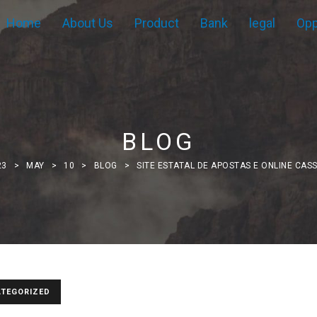
Home
About Us
Product
Bank
legal
Opp
BLOG
23
>
MAY
>
10
>
BLOG
>
SITE ESTATAL DE APOSTAS E ONLINE CAS
TEGORIZED