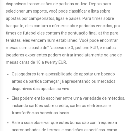
disponíveis transmissões de partidas on-line. Depois para
selecionar um esporte, você pode classificar a lista sobre
apostas por campeonatos, ligas e países. Para times sobre
basquete, eles contam o número sobre períodos vencidos, pra
times de futebol eles contam the pontuação final, at the para
tenistas, eles vencem num established. Você pode encontrar
mesas com o custo de” “acceso de 0, just one EUR, e muitos
jogadores experientes podem entrar imediatamente no ano de
mesas caras de 10 a twenty EUR.
Os jogadores tem a possibilidade de apostar um bocado
antes da partida começar, já apresentando os mercados
disponíveis das apostas ao vivo.
Eles podem então escolher entre uma variedade de métodos,
incluindo cartões sobre crédito, carteiras eletrônicas e
transferências bancárias locais.
Vale a cosa observar que estes bônus são con frequenza
acompanhados de termos e condições específicos, como