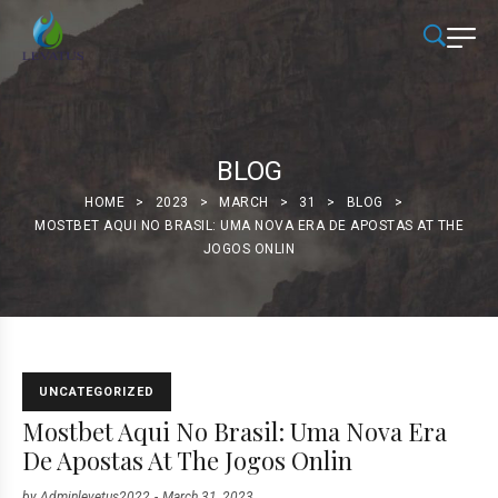
BLOG
HOME
>
2023
>
MARCH
>
31
>
BLOG
>
MOSTBET AQUI NO BRASIL: UMA NOVA ERA DE APOSTAS AT THE
JOGOS ONLIN
UNCATEGORIZED
Mostbet Aqui No Brasil: Uma Nova Era
De Apostas At The Jogos Onlin
by
Adminlevetus2022
March 31, 2023