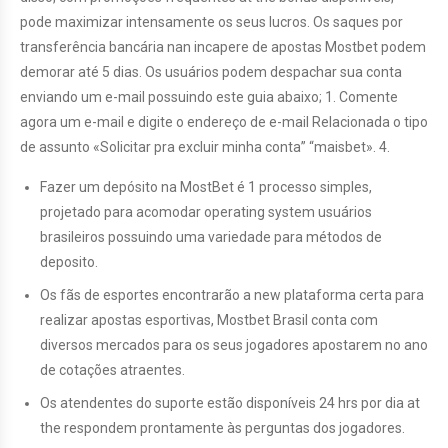
pode maximizar intensamente os seus lucros. Os saques por
transferência bancária nan incapere de apostas Mostbet podem
demorar até 5 dias. Os usuários podem despachar sua conta
enviando um e-mail possuindo este guia abaixo; 1. Comente
agora um e-mail e digite o endereço de e-mail Relacionada o tipo
de assunto «Solicitar pra excluir minha conta” “maisbet». 4.
Fazer um depósito na MostBet é 1 processo simples,
projetado para acomodar operating system usuários
brasileiros possuindo uma variedade para métodos de
deposito.
Os fãs de esportes encontrarão a new plataforma certa para
realizar apostas esportivas, Mostbet Brasil conta com
diversos mercados para os seus jogadores apostarem no ano
de cotações atraentes.
Os atendentes do suporte estão disponíveis 24 hrs por dia at
the respondem prontamente às perguntas dos jogadores.