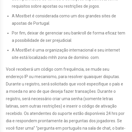
requisitos sobre apostas ou restrições de jogos.
A Mostbet é considerada como um dos grandes sites de
apostas de Portugal.
Por fim, deixar de gerenciar seu bankroll de forma eficaz tem
a possibilidade de ser prejudicial.
A MostBet é uma organização internacional e seu internet
site está localizado mhh zona de domínio. com.
Você receberá um código com frequência, se mude seu
endereço IP ou mecanismo, para resolver quaisquer disputas.
Durante u registro, será solicitado que você especifique o país e
a moeda no ano de que deseja fazer transações. Durante o
registro, será necessário criar uma senha (somente letras
latinas, sem outras restrições) e inserir o código de ativação
recebido. Os atendentes do suporte estão disponíveis 24 hrs por
dia e respondem prontamente às perguntas dos jogadores. Se
você fizer uma” “pergunta em português na sala de chat, o bate-