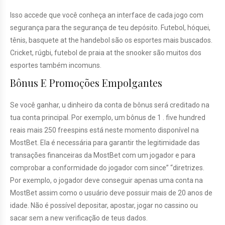
Isso accede que você conheça an interface de cada jogo com
segurança para the segurança de teu depósito. Futebol, hóquei,
tênis, basquete at the handebol são os esportes mais buscados.
Cricket, rúgbi, futebol de praia at the snooker são muitos dos
esportes também incomuns.
Bônus E Promoções Empolgantes
Se você ganhar, u dinheiro da conta de bônus será creditado na
tua conta principal. Por exemplo, um bônus de 1 . five hundred
reais mais 250 freespins está neste momento disponível na
MostBet. Ela é necessária para garantir the legitimidade das
transações financeiras da MostBet com um jogador e para
comprobar a conformidade do jogador com since” “diretrizes.
Por exemplo, o jogador deve conseguir apenas uma conta na
MostBet assim como o usuário deve possuir mais de 20 anos de
idade. Não é possível depositar, apostar, jogar no cassino ou
sacar sem a new verificação de teus dados.