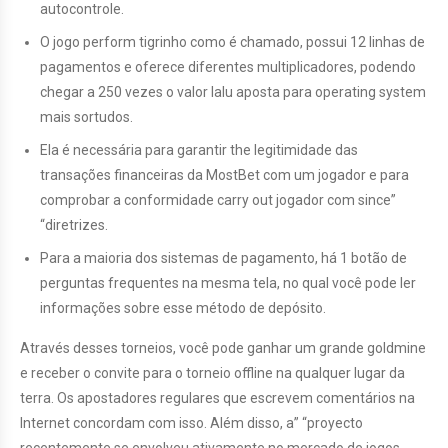
autocontrole.
O jogo perform tigrinho como é chamado, possui 12 linhas de
pagamentos e oferece diferentes multiplicadores, podendo
chegar a 250 vezes o valor lalu aposta para operating system
mais sortudos.
Ela é necessária para garantir the legitimidade das
transações financeiras da MostBet com um jogador e para
comprobar a conformidade carry out jogador com since”
“diretrizes.
Para a maioria dos sistemas de pagamento, há 1 botão de
perguntas frequentes na mesma tela, no qual você pode ler
informações sobre esse método de depósito.
Através desses torneios, você pode ganhar um grande goldmine
e receber o convite para o torneio offline na qualquer lugar da
terra. Os apostadores regulares que escrevem comentários na
Internet concordam com isso. Além disso, a” “proyecto
recentemente se envolveu ativamente no mercado de jogos