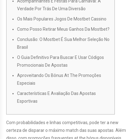
Acompanhantes E Festas Para Carnaval: A
Verdade Por Trás De Uma Diversão
Os Mais Populares Jogos De Mostbet Cassino
Como Posso Retirar Meus Ganhos Da Mostbet?
Conclusão: O Mostbet É Sua Melhor Seleção No
Brasil
O Guia Definitivo Para Buscar E Usar Códigos
Promocionais De Apostas
Aproveitando Os Bônus At The Promoções
Especiais
Características E Avaliação Das Apostas
Esportivas
Com probabilidades e linhas competitivas, pode ter a new
certeza de disparar o máximo match das suas apostas. Além
disso, com promoções frequentes at the bónus disponíveis,