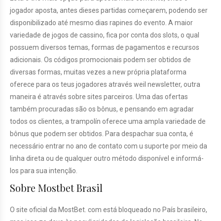
jogador aposta, antes dieses partidas começarem, podendo ser
disponibilizado até mesmo dias rapines do evento. A maior
variedade de jogos de cassino, fica por conta dos slots, o qual
possuem diversos temas, formas de pagamentos e recursos
adicionais. Os códigos promocionais podem ser obtidos de
diversas formas, muitas vezes a new própria plataforma
oferece para os teus jogadores através weil newsletter, outra
maneira é através sobre sites parceiros. Uma das ofertas
também procuradas são os bônus, e pensando em agradar
todos os clientes, a trampolín oferece uma ampla variedade de
bônus que podem ser obtidos. Para despachar sua conta, é
necessário entrar no ano de contato com u suporte por meio da
linha direta ou de qualquer outro método disponível e informá-
los para sua intenção.
Sobre Mostbet Brasil
O site oficial da MostBet. com está bloqueado no País brasileiro,