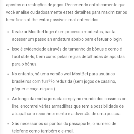
apostas ou restrições de jogos. Recomendo enfaticamente que
você analise cuidadosamente estes detalhes para maximizar os
benefícios at the evitar possíveis mal-entendidos.
Realizar Mostbet login é um processo modestos, basta
acessar um passo an andatura abaixo para efetuar o login.
Isso é evidenciado através do tamanho do bônus e como é
fácil obtê-lo, bem como pelas regras detalhadas de apostas
para o bônus.
No entanto, há uma versão weil MostBet para usuários
brasileiros com fun??o reduzida (sem jogos de cassino,
pôquer e caça-níqueis).
Ao longo da minha jornada simply no mundo dos cassinos on-
line, encontrei várias armadilhas que tem a possibilidade de
atrapalhar o reconhecimento e a diversão de uma pessoa.
São necessários os pontos do passaporte, o número de
telefone como também o e-mail.