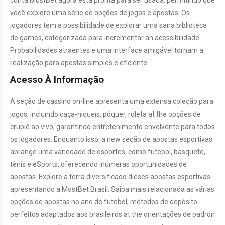
você explore uma série de opções de jogos e apostas. Os
jogadores tem a possibilidade de explorar uma sana biblioteca
de games, categorizada para incrementar an acessibilidade.
Probabilidades atraentes e uma interface amigável tornam a
realização para apostas simples e eficiente.
Acesso À Informação
A seção de cassino on-line apresenta uma extensa coleção para
jogos, incluindo caça-níqueis, pôquer, roleta at the opções de
crupiê ao vivo, garantindo entretenimento envolvente para todos
os jogadores. Enquanto isso, a new seção de apostas esportivas
abrange uma variedade de esportes, como futebol, basquete,
tênis e eSports, oferecendo inúmeras oportunidades de
apostas. Explore a terra diversificado dieses apostas esportivas
apresentando a MostBet Brasil. Saiba mais relacionada as várias
opções de apostas no ano de futebol, métodos de depósito
perfeitos adaptados aos brasileiros at the orientações de padrón