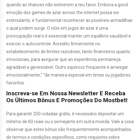
quando as chances não estiverem a teu favor. Embora a good
emoção dos games de azar across the internet possa ser
estimulante, é fundamental reconhecer as possíveis armadilhas
o qual podem surgir. O vício em jogos de azar é uma
preocupação real e é essencial manter um equilíbrio saudável e
exercer o autocontrole. Acredito firmemente no
estabelecimento de limites razoáveis, tanto financeiros quanto
emocionais, para asegurar que an experiência permaneça
agradável e gerenciável. Outro equívoco frequente é arriesgar
emocionalmente,” “de maneira especial em times ou jogadores
favoritos.
Inscreva-se Em Nossa Newsletter E Receba
Os Últimos Bônus E Promoções Do Mostbet!
Para garantir 250 rodadas grátis, é necessário depositar um
mínimo de 60 reais ou o semejante em outra moeda. Vale a cosa
observar que estes bônus são frequentemente acompanhados
de termos e condições específicos, como requisitos sobre