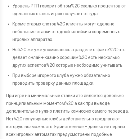
Уровень РТП говорит об том%2C сколько процентов от
сделанных ставок игрок получает оттуда.
Кроме старых слотов%2C клиенты могут сделано
небольшие ставки от одной копейки и современных
игровых аппаратах.
Но%2C же уже упоминалось а разделе о факте%2C что
делает онлайн-казино хорошим%2C есть несколько
других аспектов%2C которые необходимо учитывать.
При выборе игорного клуба нужно обязательно
проводить проверку данных площадки.
При игре на минимальные ставки это является довольно
принципиальным моментом%2C а как при выводе
дополнительно нужно платить комиссию самого перевода.
Нет%2C популярные клубы действительно предлагают
которую возможность. Единственное – далеко не первых
всех игровых автоматах предусмотрены подобные