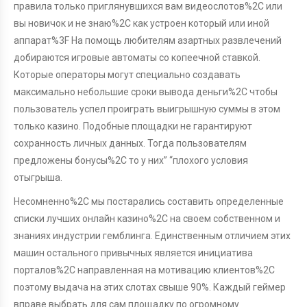
правила только приглянувшихся вам видеослотов%2C или
вы новичок и не знаю%2C как устроен который или иной
аппарат%3F На помощь любителям азартных развлечений
добираются игровые автоматы со копеечной ставкой.
Которые операторы могут специально создавать
максимально небольшие сроки вывода деньги%2C чтобы
пользователь успел проиграть выигрышную суммы в этом
только казино. Подобные площадки не гарантируют
сохранность личных данных. Тогда пользователям
предложены бонусы%2C то у них” “плохого условия
отыгрыша.
Несомненно%2C мы постарались составить определенные
списки лучших онлайн казино%2C на своем собственном и
знаниях индустрии гемблинга. Единственным отличием этих
машин остального привычных является инициатива
порталов%2C направленная на мотивацию клиентов%2C
поэтому выдача на этих слотах свыше 90%. Каждый геймер
вправе выбрать для сам площадку по огромному