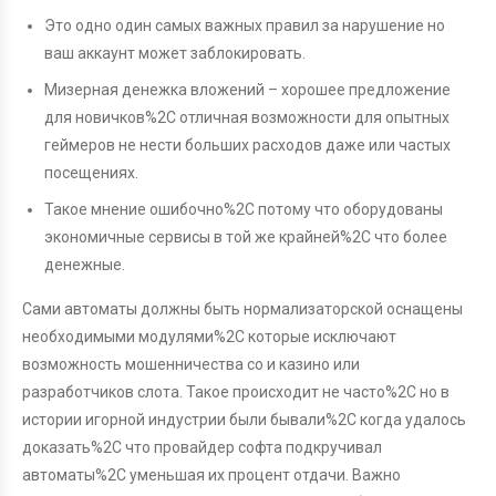
Это одно один самых важных правил за нарушение но
ваш аккаунт может заблокировать.
Мизерная денежка вложений – хорошее предложение
для новичков%2C отличная возможности для опытных
геймеров не нести больших расходов даже или частых
посещениях.
Такое мнение ошибочно%2C потому что оборудованы
экономичные сервисы в той же крайней%2C что более
денежные.
Сами автоматы должны быть нормализаторской оснащены
необходимыми модулями%2C которые исключают
возможность мошенничества со и казино или
разработчиков слота. Такое происходит не часто%2C но в
истории игорной индустрии были бывали%2C когда удалось
доказать%2C что провайдер софта подкручивал
автоматы%2C уменьшая их процент отдачи. Важно