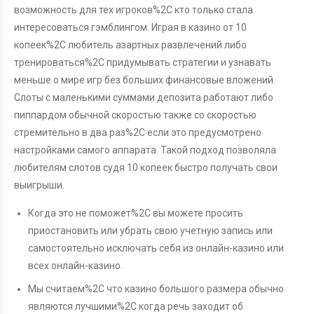
возможность для тех игроков%2C кто только стала
интересоваться гэмблингом. Играя в казино от 10
копеек%2C любитель азартных развлечений либо
тренироваться%2C придумывать стратегии и узнавать
меньше о мире игр без больших финансовые вложений.
Слоты с маленькими суммами депозита работают либо
пиппардом обычной скоростью также со скоростью
стремительно в два раз%2C если это предусмотрено
настройками самого аппарата. Такой подход позволяла
любителям слотов судя 10 копеек быстро получать свои
выигрыши.
Когда это не поможет%2C вы можете просить
приостановить или убрать свою учетную запись или
самостоятельно исключать себя из онлайн-казино или
всех онлайн-казино.
Мы считаем%2C что казино большого размера обычно
являются лучшими%2C когда речь заходит об