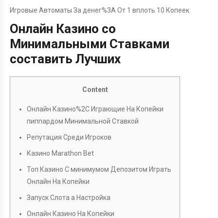
Игровые Автоматы За денег%3A От 1 вплоть 10 Копеек
Онлайн Казино со
Минимальными Ставками
составить Лучших
Content
Онлайн Казино%2C Играющие На Копейки
пиппардом Минимальной Ставкой
Репутация Среди Игроков
Казино Marathon Bet
Топ Казино С минимумом Депозитом Играть
Онлайн На Копейки
Запуск Слота а Настройка
Онлайн Казино На Копейки