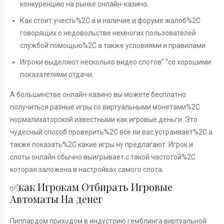
конкуренцию на рынке онлайн-казино.
Как стоит учесть%2C а и наличие и форуме жалоб%2C
говорящих о недовольстве немногих пользователей
службой помощью%2C а также условиями и правилами.
Игроки выделяют несколько видео слотов” “со хорошими
показателями отдачи.
А большинстве онлайн-казино вы можете бесплатно
получиться разные игры со виртуальными монетами%2C
нормализаторской известными как игровые деньги. Это
чудесный способ проверить%2C все ли вас устраивает%2C а
также показать%2C какие игры ну предлагают. Игрок и
слоты онлайн обычно выигрывает с такой частотой%2C
которая заложена в настройках самого слота.
✅как Игрокам Отбирать Игровые
Автоматы На денег
Пиппардом приходом в индустрию гемблинга виртуальной