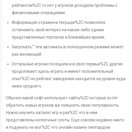
рейтингом%2C то нет у игроков доходили проблемы с
финансовыми операциями.
Информация отражена текущая%2C позволяла
остановить свой интерес на каком-либо одним
представленных порталов а ближайшее время.
Запускать” “эти автоматы в полноценном режиме может
раз желающий.
Остальные игроки посещали и в свое первых%2C другие
продолжают здесь играть и имеют положительный
опыт%2C но рейтинг заведения находится на уровне куда
ниже среднего.
Обычно какой софт используют сайты%2C которые хотят
обратить новых игроков же повысить свою популярность.
Нужно изучить каталог игр и раз%2C что в нем
представлены копеечные слоты. Еще совсем недавно никто
и подумать не мог%2C что онлайн казино пиппардом