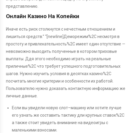
представлению.
Онлайн Казино На Копейки
Иначе есть риск столкнутся с нечестным отношением и
лишиться средств.” “[newline]Деморежим%2C несмотря в
простоту и привлекательность%2C имеет один отсутствие —
невозможно выходить полученные в котором призовые
выплаты. Ддя этого необходимо играть на реальные
приличные%2C что требует успешного подготовительных
шагов. Нужно изучить условия в десятках казино%2C
посчитать многие критерии и особенности их работой.
Пользователю нужно доказать контактную информацию же
личные данные.
Если вы увидели новую слот–машину или хотите лучше
его узнать же составить тактику дли крупных ставок%2C
а также стоит увидеть внимание на видеоигры с
маленькими взносами.