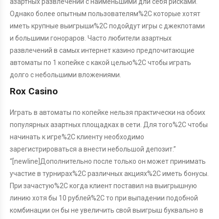
азартных развлечений с наименьшими дли себя рисками.
Однако более опытным пользователям%2C которые хотят
иметь крупные выигрыши%2C подойдут игры с джекпотами
и большими гонораров. Часто любители азартных
развлечений в самых интернет казино предпочитающие
автоматы по 1 копейке с какой целью%2C чтобы играть
долго с небольшими вложениями.
Rox Casino
Играть в автоматы по копейке нельзя практически на обоих
популярных азартных площадках в сети. Для того%2C чтобы
начинать к игре%2C клиенту необходимо
зарегистрироваться а внести небольшой депозит.”
“[newline]Дополнительно после только он может принимать
участие в турнирах%2C различных акциях%2C иметь бонусы.
При зачастую%2C когда клиент поставил на выигрышную
линию хотя бы 10 рублей%2C то при выпадении подобной
комбинации он бы не увеличить свой выигрыш буквально в