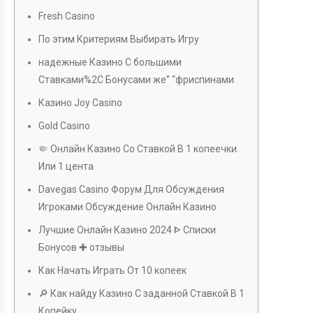
Fresh Casino
По этим Критериям Выбирать Игру
надежные Казино С большими
Ставками%2C Бонусами же” “фриспинами
Казино Joy Casino
Gold Casino
🤏 Онлайн Казино Со Ставкой В 1 копеечки
Или 1 цента
Davegas Casino Форум Для Обсуждения
Игроками Обсуждение Онлайн Казино
Лучшие Онлайн Казино 2024 ᐈ Списки
Бонусов ✚ отзывы
Как Начать Играть От 10 копеек
🔎 Как найду Казино С заданной Ставкой В 1
Копейку