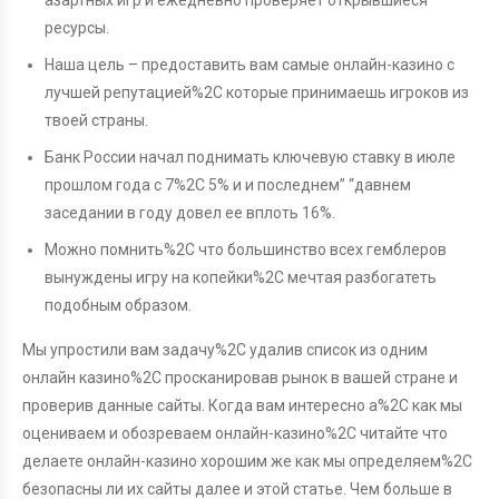
ресурсы.
Наша цель – предоставить вам самые онлайн-казино с
лучшей репутацией%2C которые принимаешь игроков из
твоей страны.
Банк России начал поднимать ключевую ставку в июле
прошлом года с 7%2C 5% и и последнем” “давнем
заседании в году довел ее вплоть 16%.
Можно помнить%2C что большинство всех гемблеров
вынуждены игру на копейки%2C мечтая разбогатеть
подобным образом.
Мы упростили вам задачу%2C удалив список из одним
онлайн казино%2C просканировав рынок в вашей стране и
проверив данные сайты. Когда вам интересно а%2C как мы
оцениваем и обозреваем онлайн-казино%2C читайте что
делаете онлайн-казино хорошим же как мы определяем%2C
безопасны ли их сайты далее и этой статье. Чем больше в