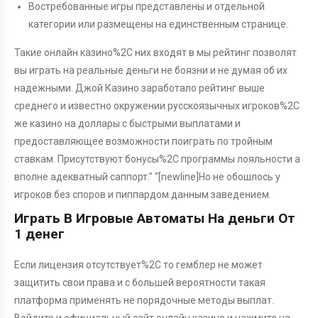
Востребованные игры представлены и отдельной
категории или размещены на единственным странице.
Такие онлайн казино%2C них входят в мы рейтинг позволят
вы играть на реальные деньги не боязни и не думая об их
надежными. Джой Казино заработало рейтинг выше
среднего и известно окружении русскоязычных игроков%2C
же казино на доллары с быстрыми выплатами и
предоставляющее возможности поиграть по тройным
ставкам. Присутствуют бонусы%2C программы лояльности а
вполне адекватный саппорт.” “[newline]Но не обошлось у
игроков без споров и пиппардом данным заведением.
Играть В Игровые Автоматы На деньги От
1 денег
Если лицензия отсутствует%2C то гемблер не может
защитить свои права и с большей вероятности такая
платформа применять не порядочные методы выплат.
Войдите и официальный сайт онлайн казино и нажмите на