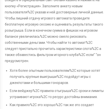
кнопку «Регистрация». Заполните анкету новым
пользователя%2C указав и ней достоверные личной данные.
Чтобы лишний отдачу игрового автомата проведите
бесплатную игровую сессию и оценивать результаты такого
розыгрыша. Если в конечном сумма в фишках на игровом
балансе увеличилась%2C можно смело рисковать
собственными деньгами. Чтобы найти то автомат%2C
следует пристально прочитать характеристики слота%2C а
также обзавестись фильтром игорного клуба%2C если” “он
предусмотрен.
Хотя более опытным пользователям%2C которые хотят
получать крупные выигрыши%2C подойдут игры с
джекпотами и большими гонораров.
Если вейджер%2C правила отыгрыша%2C сроки и лимиты
устраивают игрока%2C то ресурс достойны внимания.
Как правило%2C это хорошо%2C так же это создает