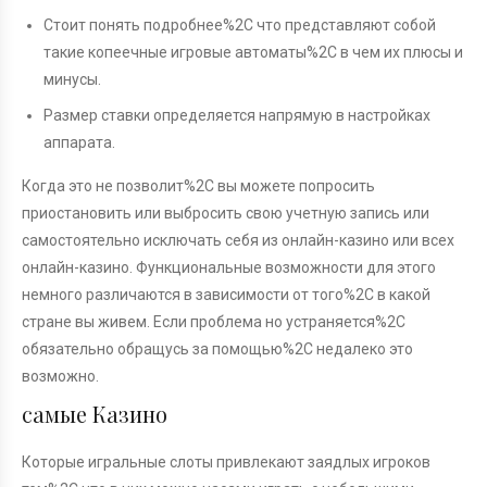
Стоит понять подробнее%2C что представляют собой
такие копеечные игровые автоматы%2C в чем их плюсы и
минусы.
Размер ставки определяется напрямую в настройках
аппарата.
Когда это не позволит%2C вы можете попросить
приостановить или выбросить свою учетную запись или
самостоятельно исключать себя из онлайн-казино или всех
онлайн-казино. Функциональные возможности для этого
немного различаются в зависимости от того%2C в какой
стране вы живем. Если проблема но устраняется%2C
обязательно обращусь за помощью%2C недалеко это
возможно.
самые Казино
Которые игральные слоты привлекают заядлых игроков