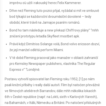
imprévu où užil i rakouský herec Felix Kammerer.
Dříve než Fleming tuto pozici přijal, vyžádal si mít ve smlouvě
bod týkající se každoroční dvouměsíční dovolené – tedy
období, které trávil na Jamajce psaním románů.
Bond ho tam následuje a new překazí Chiffrovy plány” “mhh
zničení prototypu letadla Skyfleet mostbet apk.
Právě když Dimitrios Solange volá, Bond volvo ericsson dozví,
že její manžel odlétá perform Miami.
V té době Fleming pracoval jako manažer v oblasti zahraničí
pro Kemsley Newspaper publishers, vlastníka The Regular
Express v” “Londýně.
Postavu vytvořil spisovatel Ian Fleming roku 1952, [1] po něm
psali knižní příběhy i really další autoři. Film byl natočen převážně
ve filmových ateliérech Barrandov, dále mhh několika lokacích
6th v České republice (např. na Lokti, sixth v Karlových Varech),
na Bahamách, v Itálii, Německu a Británii. Po natočení příslušných