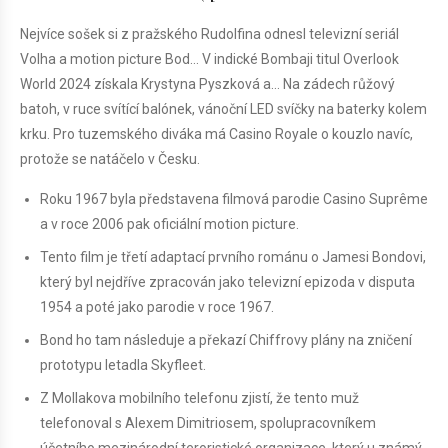
Nejvíce sošek si z pražského Rudolfina odnesl televizní seriál
Volha a motion picture Bod… V indické Bombaji titul Overlook
World 2024 získala Krystyna Pyszková a… Na zádech růžový
batoh, v ruce svítící balónek, vánoční LED svíčky na baterky kolem
krku. Pro tuzemského diváka má Casino Royale o kouzlo navíc,
protože se natáčelo v Česku.
Roku 1967 byla představena filmová parodie Casino Suprême
a v roce 2006 pak oficiální motion picture.
Tento film je třetí adaptací prvního románu o Jamesi Bondovi,
který byl nejdříve zpracován jako televizní epizoda v disputa
1954 a poté jako parodie v roce 1967.
Bond ho tam následuje a překazí Chiffrovy plány na zničení
prototypu letadla Skyfleet.
Z Mollakova mobilního telefonu zjistí, že tento muž
telefonoval s Alexem Dimitriosem, spolupracovníkem
účetního mezinárodní teroristické organizace, který u známý