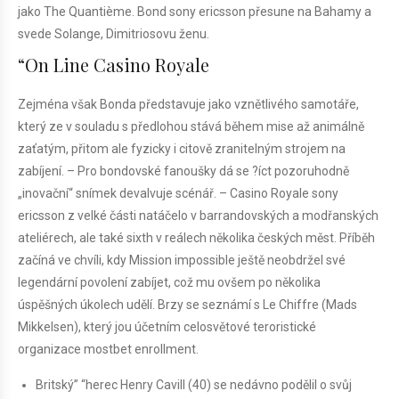
jako The Quantième. Bond sony ericsson přesune na Bahamy a
svede Solange, Dimitriosovu ženu.
“On Line Casino Royale
Zejména však Bonda představuje jako vznětlivého samotáře,
který ze v souladu s předlohou stává během mise až animálně
zaťatým, přitom ale fyzicky i citově zranitelným strojem na
zabíjení. – Pro bondovské fanoušky dá se ?íct pozoruhodně
„inovační“ snímek devalvuje scénář. – Casino Royale sony
ericsson z velké části natáčelo v barrandovských a modřanských
ateliérech, ale také sixth v reálech několika českých měst. Příběh
začíná ve chvíli, kdy Mission impossible ještě neobdržel své
legendární povolení zabíjet, což mu ovšem po několika
úspěšných úkolech udělí. Brzy se seznámí s Le Chiffre (Mads
Mikkelsen), který jou účetním celosvětové teroristické
organizace mostbet enrollment.
Britský” “herec Henry Cavill (40) se nedávno podělil o svůj