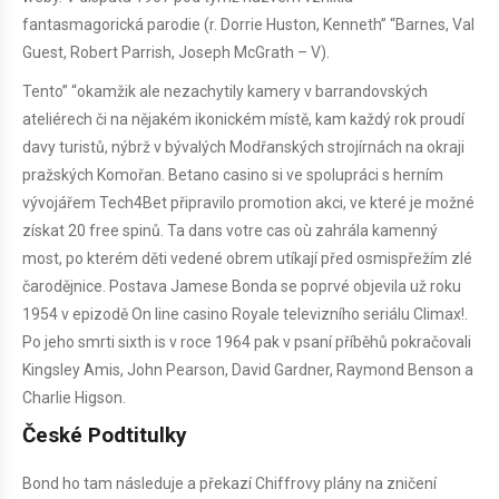
fantasmagorická parodie (r. Dorrie Huston, Kenneth” “Barnes, Val
Guest, Robert Parrish, Joseph McGrath – V).
Tento” “okamžik ale nezachytily kamery v barrandovských
ateliérech či na nějakém ikonickém místě, kam každý rok proudí
davy turistů, nýbrž v bývalých Modřanských strojírnách na okraji
pražských Komořan. Betano casino si ve spolupráci s herním
vývojářem Tech4Bet připravilo promotion akci, ve které je možné
získat 20 free spinů. Ta dans votre cas où zahrála kamenný
most, po kterém děti vedené obrem utíkají před osmispřežím zlé
čarodějnice. Postava Jamese Bonda se poprvé objevila už roku
1954 v epizodě On line casino Royale televizního seriálu Climax!.
Po jeho smrti sixth is v roce 1964 pak v psaní příběhů pokračovali
Kingsley Amis, John Pearson, David Gardner, Raymond Benson a
Charlie Higson.
České Podtitulky
Bond ho tam následuje a překazí Chiffrovy plány na zničení