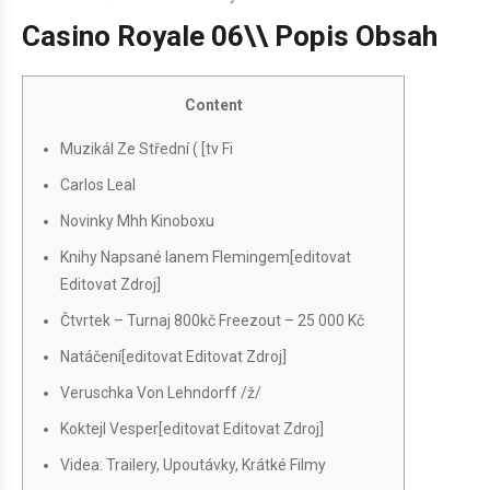
Casino Royale 06\\ Popis Obsah
Content
Muzikál Ze Střední ( [tv Fi
Carlos Leal
Novinky Mhh Kinoboxu
Knihy Napsané Ianem Flemingem[editovat
Editovat Zdroj]
Čtvrtek – Turnaj 800kč Freezout – 25 000 Kč
Natáčení[editovat Editovat Zdroj]
Veruschka Von Lehndorff /ž/
Koktejl Vesper[editovat Editovat Zdroj]
Videa: Trailery, Upoutávky, Krátké Filmy