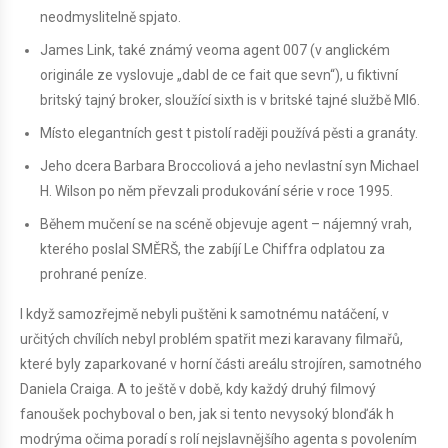
neodmyslitelně spjato.
James Link, také známý veoma agent 007 (v anglickém
originále ze vyslovuje „dabl de ce fait que sevn“), u fiktivní
britský tajný broker, sloužící sixth is v britské tajné službě MI6.
Místo elegantních gest t pistolí raději používá pěsti a granáty.
Jeho dcera Barbara Broccoliová a jeho nevlastní syn Michael
H. Wilson po něm převzali produkování série v roce 1995.
Během mučení se na scéně objevuje agent – nájemný vrah,
kterého poslal SMĚRŠ, the zabíjí Le Chiffra odplatou za
prohrané peníze.
I když samozřejmě nebyli puštěni k samotnému natáčení, v
určitých chvílích nebyl problém spatřit mezi karavany filmařů,
které byly zaparkované v horní části areálu strojíren, samotného
Daniela Craiga. A to ještě v době, kdy každý druhý filmový
fanoušek pochyboval o ben, jak si tento nevysoký blonďák h
modrýma očima poradí s rolí nejslavnějšího agenta s povolením