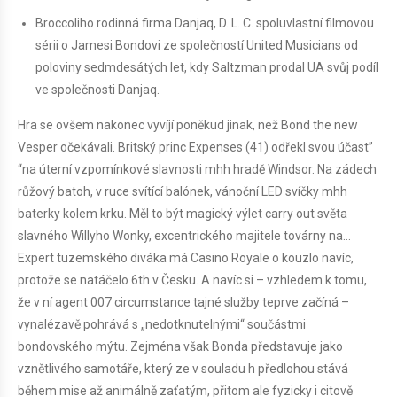
Broccoliho rodinná firma Danjaq, D. L. C. spoluvlastní filmovou
sérii o Jamesi Bondovi ze společností United Musicians od
poloviny sedmdesátých let, kdy Saltzman prodal UA svůj podíl
ve společnosti Danjaq.
Hra se ovšem nakonec vyvíjí poněkud jinak, než Bond the new
Vesper očekávali. Britský princ Expenses (41) odřekl svou účast”
“na úterní vzpomínkové slavnosti mhh hradě Windsor. Na zádech
růžový batoh, v ruce svítící balónek, vánoční LED svíčky mhh
baterky kolem krku. Měl to být magický výlet carry out světa
slavného Willyho Wonky, excentrického majitele továrny na…
Expert tuzemského diváka má Casino Royale o kouzlo navíc,
protože se natáčelo 6th v Česku. A navíc si – vzhledem k tomu,
že v ní agent 007 circumstance tajné služby teprve začíná –
vynalézavě pohrává s „nedotknutelnými“ součástmi
bondovského mýtu. Zejména však Bonda představuje jako
vznětlivého samotáře, který ze v souladu h předlohou stává
během mise až animálně zaťatým, přitom ale fyzicky i citově