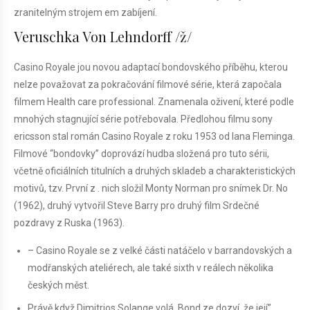
zranitelným strojem em zabíjení.
Veruschka Von Lehndorff /ž/
Casino Royale jou novou adaptací bondovského příběhu, kterou
nelze považovat za pokračování filmové série, která započala
filmem Health care professional. Znamenala oživení, které podle
mnohých stagnující série potřebovala. Předlohou filmu sony
ericsson stal román Casino Royale z roku 1953 od Iana Fleminga.
Filmové “bondovky” doprovází hudba složená pro tuto sérii,
včetně oficiálních titulních a druhých skladeb a charakteristických
motivů, tzv. První z . nich složil Monty Norman pro snímek Dr. No
(1962), druhý vytvořil Steve Barry pro druhý film Srdečné
pozdravy z Ruska (1963).
– Casino Royale se z velké části natáčelo v barrandovských a
modřanských ateliérech, ale také sixth v reálech několika
českých měst.
Právě když Dimitrios Solange volá, Bond ze dozví, že její”