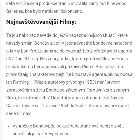
sekvencí se celá produkce tradičně vrátila carry out Pinewood
Galleries, kde bylo natáčení dokončeno.
Nejnavštěvovanější Filmy:
Ta jou nakonec zavede do ještě nebezpečnějších situací, které
navždy změní Bondův život. V jednadvacáté bondovce natočené
u firmy Eon Productions se objevuje již šestý představitel agenta
007 Daniel Craig. Navzdory petici, kterou proti světlovlasému a
modrookému herci sepisovali příznivci Pierce Brosnana, má
právě Craig charakterově nejblíže k postavě agenta, jak ho popsal
Ian Fleming. – Přepis autorovy prvotiny (1953) není prvním
zpracováním střetu Bonda se záludným” “protivníkem zvaným
Cifra, h nímž má sehrát karetní partii u astronomické částky.
Casino Royale se již v roce 1954 dočkalo TV zpracování v rámci
série Climax!
Vyhrožuje Bondovi, že pokud nedostane své peníze zpět,
nechá jak jej tak Vesper zabít.