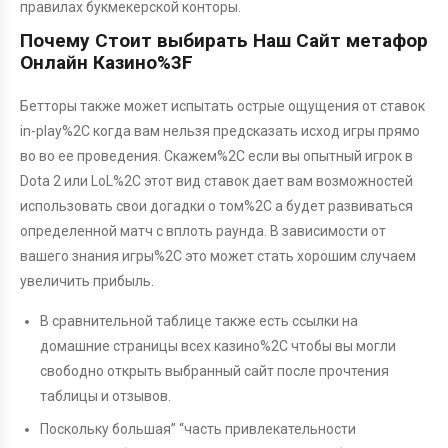
правилах букмекерской конторы.
Почему Стоит выбирать Наш Сайт метафор
Онлайн Казино%3F
Бетторы также может испытать острые ощущения от ставок
in-play%2C когда вам нельзя предсказать исход игры прямо
во во ее проведения. Скажем%2C если вы опытный игрок в
Dota 2 или LoL%2C этот вид ставок дает вам возможностей
использовать свои догадки о том%2C а будет развиваться
определенной матч с вплоть раунда. В зависимости от
вашего знания игры%2C это может стать хорошим случаем
увеличить прибыль.
В сравнительной таблице также есть ссылки на
домашние страницы всех казино%2C чтобы вы могли
свободно открыть выбранный сайт после прочтения
таблицы и отзывов.
Поскольку большая” “часть привлекательности