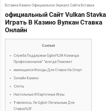
Вставка Казино Официальное Зеркало Сайта Вставка
официальный Сайт Vulkan Stavka
Играть В Казино Вулкан Ставка
Онлайн
Content
Служба Поддержки Ggbet%3A Команда
Профессионалов” “всегда Поможет
имеющиеся Исходы Для Ставок На Спорт
Онлайн Казино
Слоты
Настольные И Карточные Игры
❓ являлось Ли Ggbet Легальным Для
Ставок%3F