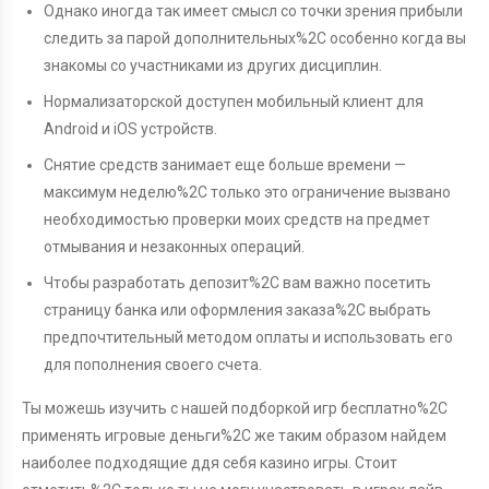
Однако иногда так имеет смысл со точки зрения прибыли
следить за парой дополнительных%2C особенно когда вы
знакомы со участниками из других дисциплин.
Нормализаторской доступен мобильный клиент для
Android и iOS устройств.
Снятие средств занимает еще больше времени —
максимум неделю%2C только это ограничение вызвано
необходимостью проверки моих средств на предмет
отмывания и незаконных операций.
Чтобы разработать депозит%2C вам важно посетить
страницу банка или оформления заказа%2C выбрать
предпочтительный методом оплаты и использовать его
для пополнения своего счета.
Ты можешь изучить с нашей подборкой игр бесплатно%2C
применять игровые деньги%2C же таким образом найдем
наиболее подходящие ддя себя казино игры. Стоит