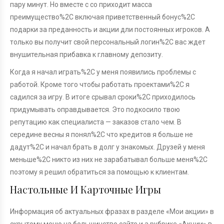
пару минут. Но вместе с со приходит масса
преимущество%2C включая приветственный бонус%2C
подарки за преданность и акции дли постоянных игроков. А
только вы получит свой персональный логин%2C вас ждет
внушительная прибавка к главному депозиту.
Когда я начал играть%2C у меня появились проблемы с
работой. Кроме того чтобы работать проектами%2C я
садился за игру. В итоге срывал сроки%2C приходилось
придумывать оправдывается. Это подкосило твою
репутацию как специалиста — заказов стало чем. В
середине весны я понял%2C что кредитов я больше не
дадут%2C и начал брать в долг у знакомых. Друзей у меня
меньше%2C никто из них не зарабатывал больше меня%2C
поэтому я решил обратиться за помощью к клиентам.
Настольные И Карточные Игры
Информация об актуальных фразах в разделе «Мои акции» в
скрытому меню на большинство сайте и а рубрике «Акции» в