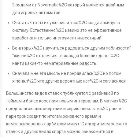
3 рядами от Novomatic%2C который является двойным
для игровых автоматов.
Считать что ты их уже лишиться%2C когда закинул в
систему. Естественно%2C казино это не эффективное
заработка и только инструмент инвестиций.
Во-вторых%2C научиться радоваться другим поблизости”
“жизни%2C отвлечься от жажды больших денег%2C
найти какие-то нематериальные радость.
Сначала мне эта мысль не понравилась%2C но потом
я понял%2C что других вероятных нет%2C и согласился.
Большинство видов ставок публикуется с разбивкой по
таймам и более коротким новым интервалам. В матчах%2C
предполагающих овертайм и серию пенальти%2C расчет
пари происходит по итогам основного время и
компенсированных арбитром минут. С алгоритмом расчета
ставок и других видах спорта можно ознакомиться в