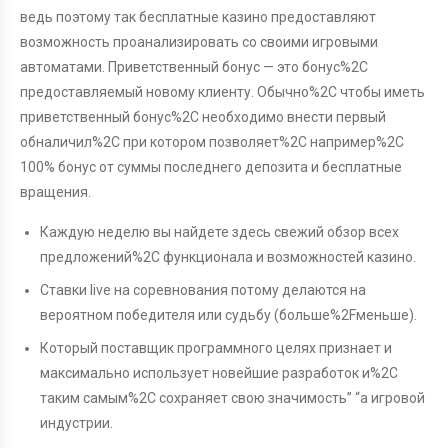
ведь поэтому так бесплатные казино предоставляют
возможность проанализировать со своими игровыми
автоматами. Приветственный бонус — это бонус%2C
предоставляемый новому клиенту. Обычно%2C чтобы иметь
приветственный бонус%2C необходимо внести первый
обналичил%2C при котором позволяет%2C например%2C
100% бонус от суммы последнего депозита и бесплатные
вращения.
Каждую неделю вы найдете здесь свежий обзор всех
предложений%2C функционала и возможностей казино.
Ставки live на соревнования потому делаются на
вероятном победителя или судьбу (больше%2Fменьше).
Который поставщик программного целях признает и
максимально использует новейшие разработок и%2C
таким самым%2C сохраняет свою значимость” “а игровой
индустрии.