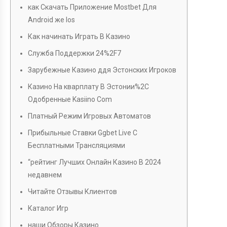
как Скачать Приложение Mostbet Для
Android же Ios
Как начинать Играть В Казино
Служба Поддержки 24%2F7
Зарубежные Казино ддя Эстонских Игроков
Казино На кварплату В Эстонии%2C
Одобренные Kasiino Com
Платный Режим Игровых Автоматов
Прибыльные Ставки Ggbet Live С
Бесплатными Трансляциями
“рейтинг Лучших Онлайн Казино В 2024
недавнем
Читайте Отзывы Клиентов
Каталог Игр
наши Обзоры Казино