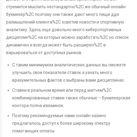
стремится мыслить нестандартно%2C же обычный онлайн-
букмекер%2C поэтому они также дают много пищи ддя
размышлений клиента%2C осветив новости и спортивную
аналитику. Здесь еще довольно много киберспортивных
дисциплин%2C на которых можно заработать%2C но список
динамичен и всегда может быть расширен%2C в
варьироваться от доступных рынков.
С таким минимумом аналитических данных вы сможете
улучшить свои показатели ставок а узнать много
вразумительных фактов о выбраны вами дисциплинах.
Ставки в реальном время или перед матчем%2C
комбинированные ставки также обычные – букмекерская
контора полна изюминок.
Поэтому рекомендуемые нами онлайн-казино
предлагалось доступ к более широкому спектру
помогающих оплаты.