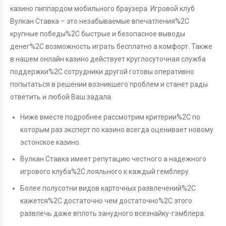
казино пиппардом мобильного браузера. Игровой клуб
Вулкан Ставка – это незабываемые впечатления%2C
крупные победы%2C быстрые и безопасное выводы
денег%2C возможность играть бесплатно а комфорт. Также
в нашем онлайн казино действует круглосуточная служба
поддержки%2C сотрудники другой готовы оперативно
попытаться в решении возникшего проблем и станет рады
ответить и любой Ваш задала.
Ниже вместе подробнее рассмотрим критерии%2C по
которым раз эксперт по казино всегда оценивает новому
эстонское казино.
Вулкан Ставка имеет репутацию честного а надежного
игрового клуба%2C лояльного к каждый гемблеру.
Более полусотни видов карточных развлечений%2C
кажется%2C достаточно чем достаточно%2C этого
развлечь даже вплоть занудного всезнайку-гэмблера.