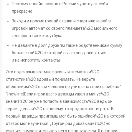
Поэтому онлайн-казино в России чувствуют себя
прекрасно.
Заходи и просматривай ставки и спорт или играй в
игровой автомат со своего планшета%2C мобильного
телефона также ноутбука.
Не давайте в долг друзьям также родственникам сумму
больше той%2C с которой вы готовы расстаться
и не испортить контакты.
Это подсказывают мне законы математики%2C
статистика%2C здравый понимать. Не верьте
обещаниям%2C если человек не учится на своих ошибках.”
“[newline]Если игрок всего дважды ушел в минус%2C
значит%2C он уже попасть в зависимость%2C ведь он
теряет деньги%2C но почему-то продолжают играть. В
первый дважды проигрыш мог быть ошибкой%2C на которой
отатос мог научиться. Другой раз доказывает%2C но
учиться самостоятельно у него не получается. Я попросил