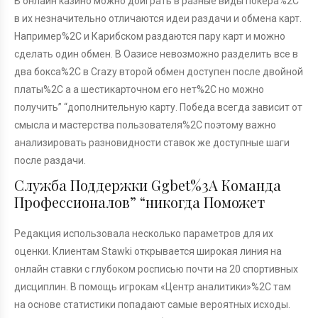
В онлайн казино можно доиграть в разные виды покера%2C
в их незначительно отличаются идеи раздачи и обмена карт.
Например%2C и Карибском раздаются пару карт и можно
сделать один обмен. В Оазисе невозможно разделить все в
два бокса%2C в Crazy второй обмен доступен после двойной
платы%2C а а шестикарточном его нет%2C но можно
получить” “дополнительную карту. Победа всегда зависит от
смысла и мастерства пользователя%2C поэтому важно
анализировать разновидности ставок же доступные шаги
после раздачи.
Служба Поддержки Ggbet%3A Команда
Профессионалов” “никогда Поможет
Редакция использовала несколько параметров для их
оценки. Клиентам Stawki открывается широкая линия на
онлайн ставки с глубоком росписью почти на 20 спортивных
дисциплин. В помощь игрокам «Центр аналитики»%2C там
на основе статистики попадают самые вероятных исходы.