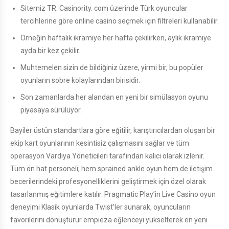
Sitemiz TR. Casinority. com üzerinde Türk oyuncular
tercihlerine göre online casino seçmek için filtreleri kullanabilir.
Örneğin haftalık ikramiye her hafta çekilirken, aylık ikramiye
ayda bir kez çekilir.
Muhtemelen sizin de bildiğiniz üzere, yirmi bir, bu popüler
oyunların sobre kolaylarından birisidir.
Son zamanlarda her alandan en yeni bir simülasyon oyunu
piyasaya sürülüyor.
Bayiler üstün standartlara göre eğitilir, karıştırıcılardan oluşan bir
ekip kart oyunlarının kesintisiz çalışmasını sağlar ve tüm
operasyon Vardiya Yöneticileri tarafından kalıcı olarak izlenir.
Tüm ön hat personeli, hem sprained ankle oyun hem de iletişim
becerilerindeki profesyonelliklerini geliştirmek için özel olarak
tasarlanmış eğitimlere katılır. Pragmatic Play’in Live Casino oyun
deneyimi Klasik oyunlarda Twist’ler sunarak, oyuncuların
favorilerini dönüştürür empieza eğlenceyi yükselterek en yeni