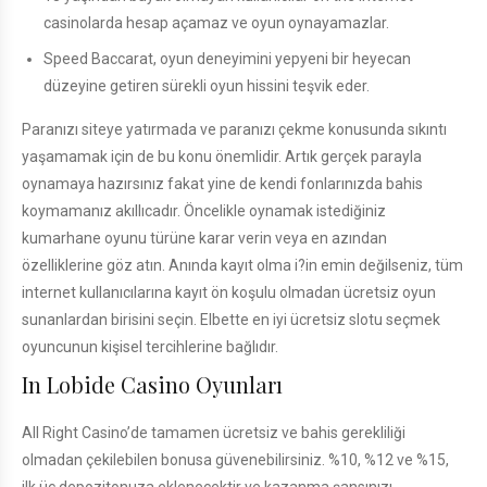
casinolarda hesap açamaz ve oyun oynayamazlar.
Speed Baccarat, oyun deneyimini yepyeni bir heyecan
düzeyine getiren sürekli oyun hissini teşvik eder.
Paranızı siteye yatırmada ve paranızı çekme konusunda sıkıntı
yaşamamak için de bu konu önemlidir. Artık gerçek parayla
oynamaya hazırsınız fakat yine de kendi fonlarınızda bahis
koymamanız akıllıcadır. Öncelikle oynamak istediğiniz
kumarhane oyunu türüne karar verin veya en azından
özelliklerine göz atın. Anında kayıt olma i?in emin değilseniz, tüm
internet kullanıcılarına kayıt ön koşulu olmadan ücretsiz oyun
sunanlardan birisini seçin. Elbette en iyi ücretsiz slotu seçmek
oyuncunun kişisel tercihlerine bağlıdır.
In Lobide Casino Oyunları
All Right Casino’de tamamen ücretsiz ve bahis gerekliliği
olmadan çekilebilen bonusa güvenebilirsiniz. %10, %12 ve %15,
ilk üç depozitonuza eklenecektir ve kazanma şansınızı