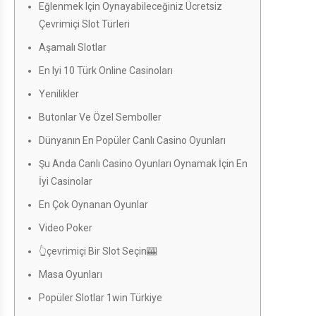
Eğlenmek Için Oynayabileceğiniz Ücretsiz
Çevrimiçi Slot Türleri
Aşamalı Slotlar
En Iyi 10 Türk Online Casinoları
Yenilikler
Butonlar Ve Özel Semboller
Dünyanın En Popüler Canlı Casino Oyunları
Şu Anda Canlı Casino Oyunları Oynamak İçin En
İyi Casinolar
En Çok Oynanan Oyunlar
Video Poker
👆çevrimiçi Bir Slot Seçin🎰
Masa Oyunları
Popüler Slotlar 1win Türkiye