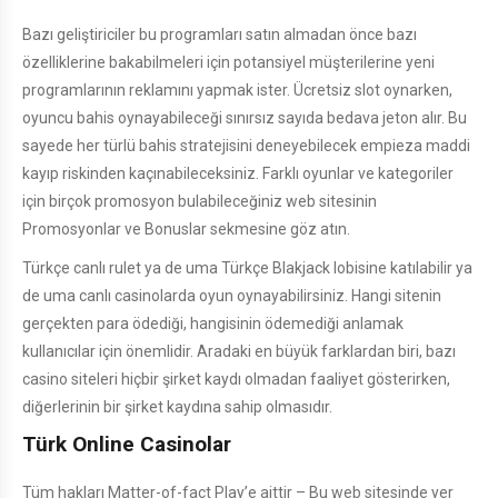
Bazı geliştiriciler bu programları satın almadan önce bazı
özelliklerine bakabilmeleri için potansiyel müşterilerine yeni
programlarının reklamını yapmak ister. Ücretsiz slot oynarken,
oyuncu bahis oynayabileceği sınırsız sayıda bedava jeton alır. Bu
sayede her türlü bahis stratejisini deneyebilecek empieza maddi
kayıp riskinden kaçınabileceksiniz. Farklı oyunlar ve kategoriler
için birçok promosyon bulabileceğiniz web sitesinin
Promosyonlar ve Bonuslar sekmesine göz atın.
Türkçe canlı rulet ya de uma Türkçe Blakjack lobisine katılabilir ya
de uma canlı casinolarda oyun oynayabilirsiniz. Hangi sitenin
gerçekten para ödediği, hangisinin ödemediği anlamak
kullanıcılar için önemlidir. Aradaki en büyük farklardan biri, bazı
casino siteleri hiçbir şirket kaydı olmadan faaliyet gösterirken,
diğerlerinin bir şirket kaydına sahip olmasıdır.
Türk Online Casinolar
Tüm hakları Matter-of-fact Play’e aittir – Bu web sitesinde yer