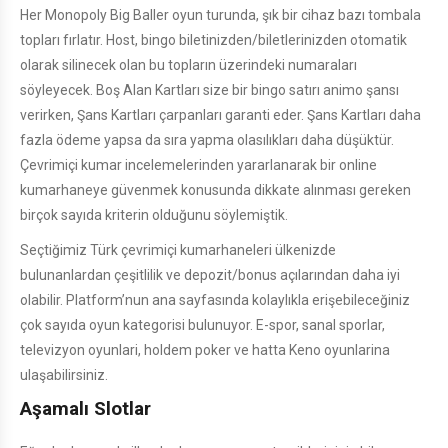
Her Monopoly Big Baller oyun turunda, şık bir cihaz bazı tombala
topları fırlatır. Host, bingo biletinizden/biletlerinizden otomatik
olarak silinecek olan bu topların üzerindeki numaraları
söyleyecek. Boş Alan Kartları size bir bingo satırı animo şansı
verirken, Şans Kartları çarpanları garanti eder. Şans Kartları daha
fazla ödeme yapsa da sıra yapma olasılıkları daha düşüktür.
Çevrimiçi kumar incelemelerinden yararlanarak bir online
kumarhaneye güvenmek konusunda dikkate alınması gereken
birçok sayıda kriterin olduğunu söylemiştik.
Seçtiğimiz Türk çevrimiçi kumarhaneleri ülkenizde
bulunanlardan çeşitlilik ve depozit/bonus açılarından daha iyi
olabilir. Platform’nun ana sayfasında kolaylıkla erişebileceğiniz
çok sayıda oyun kategorisi bulunuyor. E-spor, sanal sporlar,
televizyon oyunlari, holdem poker ve hatta Keno oyunlarina
ulaşabilirsiniz.
Aşamalı Slotlar