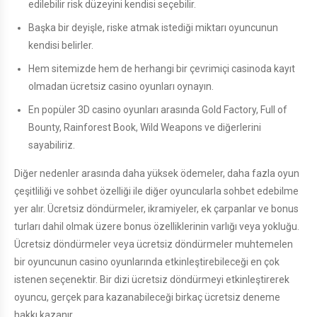
edilebilir risk düzeyini kendisi seçebilir.
Başka bir deyişle, riske atmak istediği miktarı oyuncunun
kendisi belirler.
Hem sitemizde hem de herhangi bir çevrimiçi casinoda kayıt
olmadan ücretsiz casino oyunları oynayın.
En popüler 3D casino oyunları arasında Gold Factory, Full of
Bounty, Rainforest Book, Wild Weapons ve diğerlerini
sayabiliriz.
Diğer nedenler arasında daha yüksek ödemeler, daha fazla oyun
çeşitliliği ve sohbet özelliği ile diğer oyuncularla sohbet edebilme
yer alır. Ücretsiz döndürmeler, ikramiyeler, ek çarpanlar ve bonus
turları dahil olmak üzere bonus özelliklerinin varlığı veya yokluğu.
Ücretsiz döndürmeler veya ücretsiz döndürmeler muhtemelen
bir oyuncunun casino oyunlarında etkinleştirebileceği en çok
istenen seçenektir. Bir dizi ücretsiz döndürmeyi etkinleştirerek
oyuncu, gerçek para kazanabileceği birkaç ücretsiz deneme
hakkı kazanır.