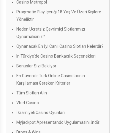
Casino Metropol
Pragmatic Play Içeriği 18 Yaş Ve Üzeri Kişilere
Yöneliktir
Neden Ücretsiz Çevrimiçi Slotlarımızı
Oynamalısınız?
Oynanacak En İyi Canlı Casino Slotları Nelerdir?
In Türkiye’de Casino Bankacılık Seçenekleri
Bonuslar Sizi Bekliyor
En Güvenilir Türk Online Casinolarının
Karşılaması Gereken Kriterler
Tüm Slotları Alın
Vbet Casino
İkramiyeli Casino Oyunları
Myjackpot Apresentando Uygulamasini İndi̇r:
Drops & Wins