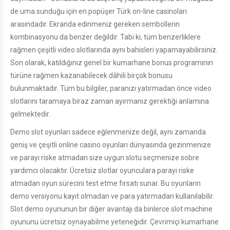
de uma sunduğu için en popüşer Türk on-line casinoları
arasındadır. Ekranda edinmeniz gereken sembollerin
kombinasyonu da benzer değildir. Tabi ki, tüm benzerliklere
rağmen çeşitli video slotlarında aynı bahisleri yapamayabilirsiniz.
Son olarak, katıldığınız genel bir kumarhane bonus programının
türüne rağmen kazanabilecek dâhili birçok bonusu
bulunmaktadır. Tüm bu bilgiler, paranızı yatırmadan önce video
slotlarını taramaya biraz zaman ayırmanız gerektiği anlamına
gelmektedir.
Demo slot oyunları sadece eğlenmenize değil, aynı zamanda
geniş ve çeşitli online casino oyunları dünyasında gezinmenize
ve parayı riske atmadan size uygun slotu seçmenize sobre
yardımcı olacaktır. Ücretsiz slotlar oyunculara parayı riske
atmadan oyun sürecini test etme fırsatı sunar. Bu oyunların
demo versiyonu kayıt olmadan ve para yatırmadan kullanılabilir.
Slot demo oyununun bir diğer avantajı da binlerce slot machine
oyununu ücretsiz oynayabilme yeteneğidir. Çevrimiçi kumarhane