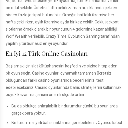
Bu, kumar web sitesine yeni kaydolmuş tüm kullanıcılara verilen
bir ödül şeklidir. Üstelik slotta belirli zaman aralıklarında çekilen
birden fazla jackpot bulunabilir. Örneğin haftalık ikramiye her
hafta çekilirken, aylık ikramiye ayda bir kez çekilir. Çoklu jackpot
slotlarına örnek olarak bir oyuncunun 4 goldmine kazanabildiği
Wolf Wealth verilebilir. Crazy Time, Evolution Gaming tarafından
yapılmış tartışmasız en iyi oyundur.
En Iyi 12 Türk Online Casinoları
Başlamak için slot kütüphanesini keşfedin ve sizing hitap eden
bir oyun seçin. Casino oyunları oynamak tamamen ücretsiz
olduğundan farklı casino oyunlarında becerilerinizi test
edebileceksiniz. Casino oyunlarında bahis stratejilerini kullanmak
büyük kazanma şansını önemli ölçüde artırır.
Bu da oldukça anlaşılabilir bir durumdur çünkü bu oyunlarda
gerçek para yoktur.
Bir turun maliyeti bahis miktarına göre belirlenir; Oyuncu kabul