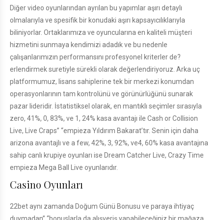
Diğer video oyunlarından ayrılan bu yapımlar aşırı detaylı
olmalarıyla ve spesifik bir konudaki aşırı kapsayıcılıklarıyla
biliniyorlar. Ortaklarımıza ve oyuncularına en kaliteli müşteri
hizmetini sunmaya kendimizi adadık ve bu nedenle
çalışanlarımızın performansını profesyonel kriterler de?
erlendirmek suretiyle sürekli olarak değerlendiriyoruz. Arka uç
platformumuz, lisans sahiplerine tek bir merkezi konumdan
operasyonlarının tam kontrolünü ve görünürlüğünü sunarak
pazar lideridir. İstatistiksel olarak, en mantıklı seçimler sırasıyla
zero, 41%, 0, 83%, ve 1, 24% kasa avantajı ile Cash or Collision
Live, Live Craps” “empieza Yıldırım Bakarat’tır. Senin için daha
arizona avantajlı ve a few, 42%, 3, 92%, ve4, 60% kasa avantajına
sahip canlı krupiye oyunları ise Dream Catcher Live, Crazy Time
empieza Mega Ball Live oyunlarıdır.
Casino Oyunları
22bet aynı zamanda Doğum Günü Bonusu ve paraya ihtiyaç
duymadan” “bonuslarla da alışveriş yapabileceğiniz bir mağaza