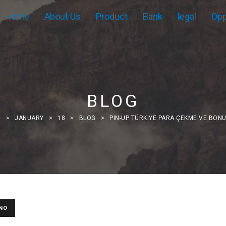
Home
About Us
Product
Bank
legal
Opp
BLOG
3
>
JANUARY
>
18
>
BLOG
>
PIN-UP TÜRKIYE PARA ÇEKME VE BON
NO