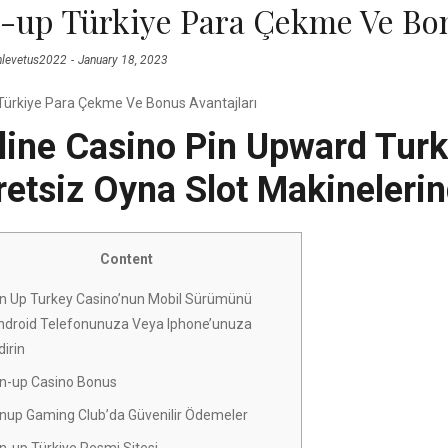
-up Türkiye Para Çekme Ve Bon
levetus2022
January 18, 2023
Türkiye Para Çekme Ve Bonus Avantajları
line Casino Pin Upward Tur
retsiz Oyna Slot Makineler
Content
in Up Turkey Casino’nun Mobil Sürümünü
ndroid Telefonunuza Veya Iphone’unuza
dirin
in-up Casino Bonus
nup Gaming Club’da Güvenilir Ödemeler
n-up Türkiye Resmi Sitesi