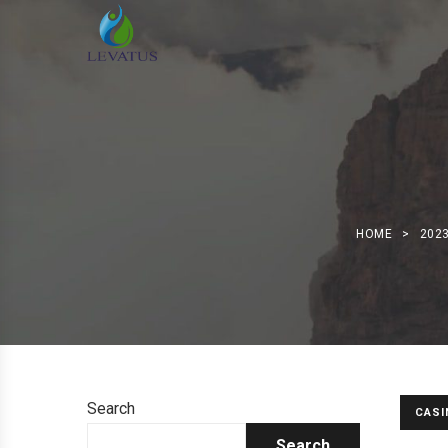
HOME
>
202
Search
CASI
Search