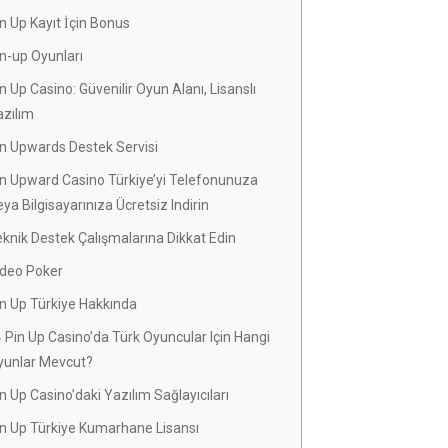
n Up Kayıt İçin Bonus
n-up Oyunları
n Up Casino: Güvenilir Oyun Alanı, Lisanslı
zılım
n Upwards Destek Servisi
n Upward Casino Türkiye’yi Telefonunuza
ya Bilgisayarınıza Ücretsiz Indirin
knik Destek Çalışmalarına Dikkat Edin
ideo Poker
n Up Türkiye Hakkında
Pin Up Casino’da Türk Oyuncular Için Hangi
yunlar Mevcut?
n Up Casino’daki Yazılım Sağlayıcıları
n Up Türkiye Kumarhane Lisansı