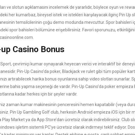
ları ve slotun açıklamasını incelemek de yararlıdır, böylece oyun ve re
’deki her kumarbaz, bireysel istek ve istekleri karşılayacak ilginç Pin U
nesinin temsilcilerinin çoğu demo modunda mevcuttur. Spor bahisleri iç
ndeki spor bahisleri bölümüne erişebilirsiniz. Favori sporunuzu, etkinliği
casinoonline.com
.
-up Casino Bonus
 Sport, çevrimiçi kumar oynayarak heyecan verici ve interaktif bir den
nesidir. Pin-Up Casino’da poker, Blackjack ve rulet gibi tüm popüler kart
ızı artırabilecek harika bonus oyunlarına sahip video slotları sunarlar. Sp
klerine bahis yapma seçeneği de vardır. Pin-Up Casino’da poker empieza
otlarına kadar herkes için bir şeyler vardır.
iniz zaman kumar makinesinin penceresini hemen kapatabilir (veya dur
rsiniz. Pin Up Gambling Golf club, herkesin Android empieza iOS için bir
a Play Market ya da App Store’dan ücretsiz olarak indirebilirsiniz. Club 
ndows işletim sistemli PC’ye ücretsiz olarak indirmeyi teklif ediyor. Do
a kadar minimum yer kaplar. Destek ekibine e-posta, canlı sohbet empieza