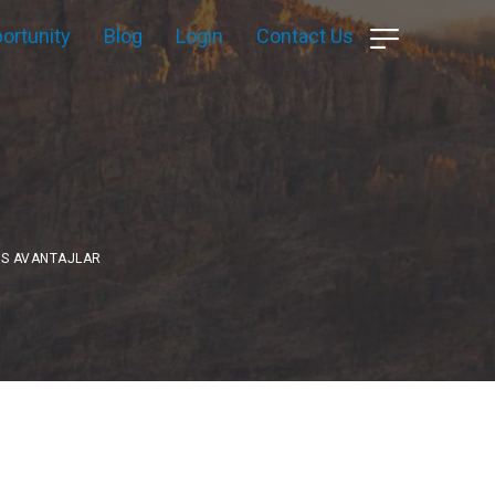
ortunity
Blog
Login
Contact Us
US AVANTAJLAR