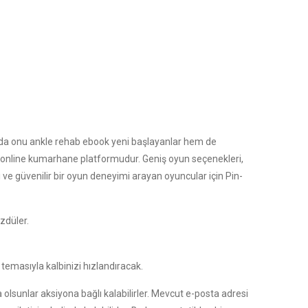
u da onu ankle rehab ebook yeni başlayanlar hem de
bir online kumarhane platformudur. Geniş oyun seçenekleri,
e güvenilir bir oyun deneyimi arayan oyuncular için Pin-
zdüler.
masıyla kalbinizi hızlandıracak.
olsunlar aksiyona bağlı kalabilirler. Mevcut e-posta adresi