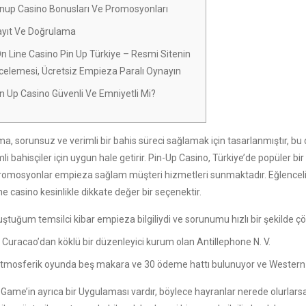
nup Casino Bonusları Ve Promosyonları
ayıt Ve Doğrulama
n Line Casino Pin Up Türkiye – Resmi Sitenin
celemesi, Ücretsiz Empieza Paralı Oynayın
n Up Casino Güvenli Ve Emniyetli Mi?
a, sorunsuz ve verimli bir bahis süreci sağlamak için tasarlanmıştır, b
li bahisçiler için uygun hale getirir. Pin-Up Casino, Türkiye’de popüler 
romosyonlar empieza sağlam müşteri hizmetleri sunmaktadır. Eğlenceli v
e casino kesinlikle dikkate değer bir seçenektir.
ştuğum temsilci kibar empieza bilgiliydi ve sorunumu hızlı bir şekilde çö
, Curacao’dan köklü bir düzenleyici kurum olan Antillephone N. V.
tmosferik oyunda beş makara ve 30 ödeme hattı bulunuyor ve Western te
 Game’in ayrıca bir Uygulaması vardır, böylece hayranlar nerede olurlarsa 