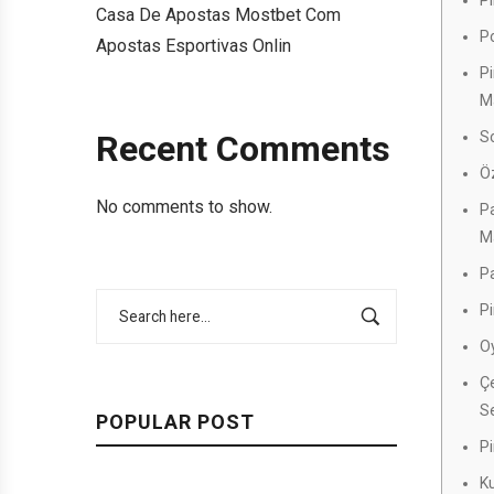
Casa De Apostas Mostbet Com
Po
Apostas Esportivas Onlin
Pi
Ma
Recent Comments
S
Öz
No comments to show.
Pa
Ma
Pa
Pi
O
Çe
S
POPULAR POST
P
K