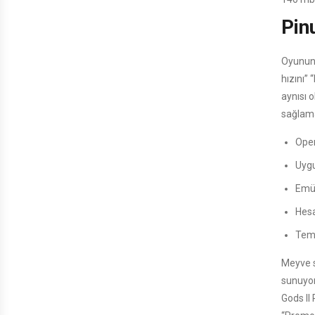
Pin
Oyunun 
hızını” 
aynısı 
sağlama
Oper
Uygu
Emül
Hesa
Tems
Meyve sl
sunuyor
Gods II 