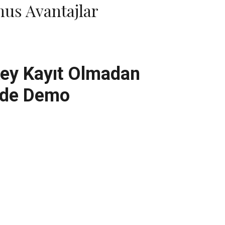
us Avantajlar
key Kayıt Olmadan
inde Demo