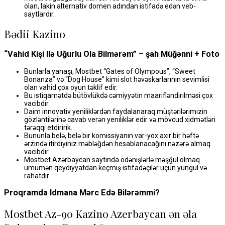
olan, lakin alternativ domen adından istifadə edən veb-
saytlardır.
Bədii Kazino
“Vahid Kişi Ilə Uğurlu Ola Bilmərəm” – şah Müğənni + Foto
Bunlarla yanaşı, Mostbet “Gates of Olympous”, “Sweet
Bonanza” və “Dog House” kimi slot həvəskarlarının sevimlisi
olan vahid çox oyun təklif edir.
Bu istiqamətdə bütövlükdə cəmiyyətin maarifləndirilməsi çox
vacibdir.
Daim innovativ yeniliklərdən faydalanaraq müştərilərimizin
gözləntilərinə cavab verən yeniliklər edir və mövcud xidmətləri
tərəqqi etdiririk.
Bununla belə, belə bir komissiyanın var-yox axir bir həftə
ərzində itirdiyiniz məbləğdən hesablanacağını nəzərə almaq
vacibdir.
Mostbet Azərbaycan saytında ödənişlərlə məşğul olmaq
ümumən qeydiyyatdan keçmiş istifadəçilər üçün yüngül və
rahatdır.
Proqramda Idmana Mərc Edə Bilərəmmi?
Mostbet Az-90 Kazino Azerbaycan ən əla