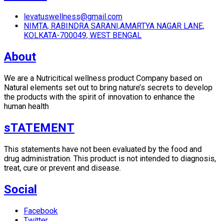
levatuswellness@gmail.com
NIMTA, RABINDRA SARANI,AMARTYA NAGAR LANE,
KOLKATA-700049, WEST BENGAL
About
We are a Nutricitical wellness product Company based on
Natural elements set out to bring nature’s secrets to develop
the products with the spirit of innovation to enhance the
human health
sTATEMENT
This statements have not been evaluated by the food and
drug administration. This product is not intended to diagnosis,
treat, cure or prevent and disease.
Social
Facebook
Twitter