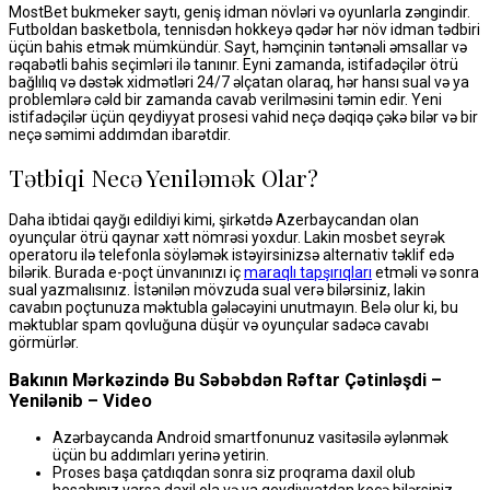
MostBet bukmeker saytı, geniş idman növləri və oyunlarla zəngindir.
Futboldan basketbola, tennisdən hokkeyə qədər hər növ idman tədbiri
üçün bahis etmək mümkündür. Sayt, həmçinin təntənəli əmsallar və
rəqabətli bahis seçimləri ilə tanınır. Eyni zamanda, istifadəçilər ötrü
bağlılıq və dəstək xidmətləri 24/7 əlçatan olaraq, hər hansı sual və ya
problemlərə cəld bir zamanda cavab verilməsini təmin edir. Yeni
istifadəçilər üçün qeydiyyat prosesi vahid neçə dəqiqə çəkə bilər və bir
neçə səmimi addımdan ibarətdir.
Tətbiqi Necə Yeniləmək Olar?
Daha ibtidai qayğı edildiyi kimi, şirkətdə Azerbaycandan olan
oyunçular ötrü qaynar xətt nömrəsi yoxdur. Lakin mosbet seyrək
operatoru ilə telefonla söyləmək istəyirsinizsə alternativ təklif edə
bilərik. Burada e-poçt ünvanınızı iç
maraqlı tapşırıqları
etməli və sonra
sual yazmalısınız. İstənilən mövzuda sual verə bilərsiniz, lakin
cavabın poçtunuza məktubla gələcəyini unutmayın. Belə olur ki, bu
məktublar spam qovluğuna düşür və oyunçular sadəcə cavabı
görmürlər.
Bakının Mərkəzində Bu Səbəbdən Rəftar Çətinləşdi –
Yenilənib – Video
Azərbaycanda Android smartfonunuz vasitəsilə əylənmək
üçün bu addımları yerinə yetirin.
Proses başa çatdıqdan sonra siz proqrama daxil olub