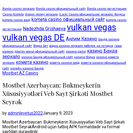
Banda casino зеркало
Banda casino официальный сайт
Banda casino регистрация
Casino Kometa
dragon money зеркало
iLucki Casino официальное зеркало: бонусы
kometa casino официальный сайт
kometa casino вход
kometa casino
vulkan vegas
Nadezhda Grishaeva
регистрация
vulkan vegas DE
Анлим Казино
Банда казино
официальный сайт
Водка Бет
водка казино зеркало рабочее на сегодня
гама
казино Банда
казино
драгон мани официальный сайт
казино gama
зеркало
казино Банда официальный сайт
казино Водка
казино комета
комета казино
зеркало
комета казино вход
комета казино официальный
сайт
онлайн казино Банда
Posted
Mostbet AZ Casino
in
Mostbet Azerbaycan: Bukmeykerin
Xüsusiyyətləri Veb Sayt Şirkəti Mostbet
Seyrək
by
adminlevetus2022
January 9, 2023
Mostbet Azerbaycan: Bukmeykerin Xüsusiyyətləri Veb Sayt Şirkəti
Mostbet Seyrək
Android üçün tətbiq APK formatdadır və formal
saytdan quraşdırılır.