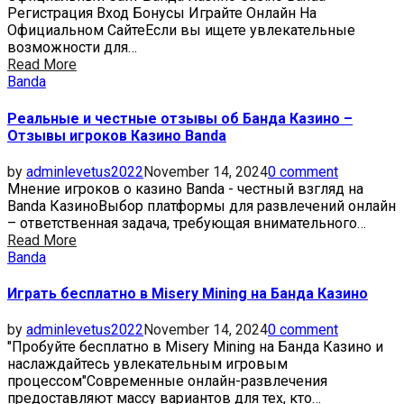
Регистрация Вход Бонусы Играйте Онлайн На
Официальном СайтеЕсли вы ищете увлекательные
возможности для…
Read More
Posted
Banda
in
Реальные и честные отзывы об Банда Казино –
Отзывы игроков Казино Banda
by
adminlevetus2022
November 14, 2024
0 comment
Мнение игроков о казино Banda - честный взгляд на
Banda КазиноВыбор платформы для развлечений онлайн
– ответственная задача, требующая внимательного…
Read More
Posted
Banda
in
Играть бесплатно в Misery Mining на Банда Казино
by
adminlevetus2022
November 14, 2024
0 comment
"Пробуйте бесплатно в Misery Mining на Банда Казино и
наслаждайтесь увлекательным игровым
процессом"Современные онлайн-развлечения
предоставляют массу вариантов для тех, кто…