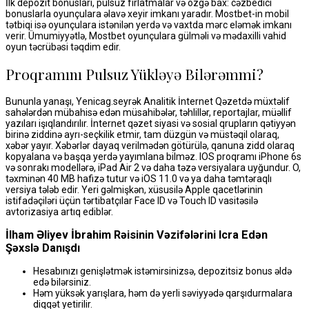
İlk depozit bonusları, pulsuz fırlatmalar və özgə bax: cəzbedici
bonuslarla oyunçulara əlavə xeyir imkanı yaradır. Mostbet-in mobil
tətbiqi isə oyunçulara istənilən yerdə və vaxtda mərc eləmək imkanı
verir. Ümumiyyətlə, Mostbet oyunçulara gülməli və mədaxilli vahid
oyun təcrübəsi təqdim edir.
Proqramını Pulsuz Yükləyə Bilərəmmi?
Bununla yanaşı, Yenicag.seyrək Analitik İnternet Qəzetdə müxtəlif
sahələrdən mübahisə edən müsahibələr, təhlillər, reportajlar, müəllif
yazıları işıqlandırılır. İnternet qəzet siyasi və sosial qrupların qətiyyən
birinə ziddinə ayrı-seçkilik etmir, tam düzgün və müstəqil olaraq,
xəbər yayır. Xəbərlər dayaq verilmədən götürülə, qanuna zidd olaraq
kopyalana və başqa yerdə yayımlana bilməz. IOS proqramı iPhone 6s
və sonrakı modellərə, iPad Air 2 və daha təzə versiyalara uyğundur. O,
təxminən 40 MB hafizə tutur və iOS 11.0 və ya daha təmtəraqlı
versiya tələb edir. Yeri gəlmişkən, xüsusilə Apple qacetlərinin
istifadəçiləri üçün tərtibatçılar Face ID və Touch ID vasitəsilə
avtorizasiya artıq ediblər.
İlham Əliyev İbrahim Rəisinin Vəzifələrini Icra Edən
Şəxslə Danışdı
Hesabınızı genişlətmək istəmirsinizsə, depozitsiz bonus əldə
edə bilərsiniz.
Həm yüksək yarışlara, həm də yerli səviyyədə qarşıdurmalara
diqqət yetirilir.