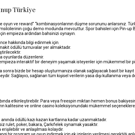
inup Türkiye
ece oyun ve reward” “kombinasyonlarının düşme sorununu anlarsınız. Türk
silcilerinin çoğu demo modunda mevcuttur. Spor bahisleri için Pin-up Bet
 seçin empieza ardından bahsinizi oynayın.
ce hakkında bilgi edinmek için.
akit ödüllü turnuvalar yer almaktadır.
irilecektir.
eya oyunlarda düzenlenir.
empieza interaktif bir deneyim yaşamak isteyenler için mükemmel bir p
ha sonra bizde bir hesap oluşturmanıza olanak sağlayacak basit bir kayıt 
ydir. Sağlayıcı, sağlanan tüm kişisel verilerin yasa dışı kullanıma veya 
nda etkinleştirebilir. Para veya freespin miktarı hemen bonus bakiyesind
otların kalitesine ve online casino koleksiyonundaki mükemmel seçenekle
n anında ödüllü kazı kazan kartlarına kadar uzanmaktadır.
siz rulet, poker, bakara, Çarkıfelek oynamak yasaktır.
işilebilir ve anlaşılması kolaydır.
gi bir program ve oyun indirmek için ek izinlerin verilmesi gerektiği anl