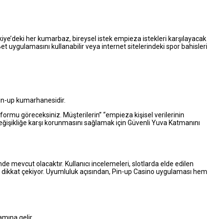
iye’deki her kumarbaz, bireysel istek empieza istekleri karşılayacak
 uygulamasını kullanabilir veya internet sitelerindeki spor bahisleri
in-up kumarhanesidir.
formu göreceksiniz. Müşterilerin” “empieza kişisel verilerinin
değişikliğe karşı korunmasını sağlamak için Güvenli Yuva Katmanını
e mevcut olacaktır. Kullanıcı incelemeleri, slotlarda elde edilen
re dikkat çekiyor. Uyumluluk açısından, Pin-up Casino uygulaması hem
amına gelir.