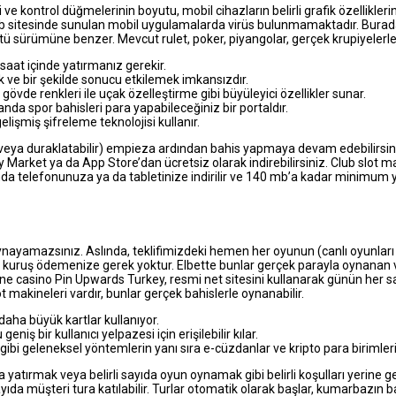
kontrol düğmelerinin boyutu, mobil cihazların belirli grafik özelliklerin
web sitesinde sunulan mobil uygulamalarda virüs bulunmamaktadır. Burada
üstü sürümüne benzer. Mevcut rulet, poker, piyangolar, gerçek krupiyeler
aat içinde yatırmanız gerekir.
mak ve bir şekilde sonucu etkilemek imkansızdır.
vde renkleri ile uçak özelleştirme gibi büyüleyici özellikler sunar.
anda spor bahisleri para yapabileceğiniz bir portaldır.
gelişmiş şifreleme teknolojisi kullanır.
eya duraklatabilir) empieza ardından bahis yapmaya devam edebilirsiniz
 Market ya da App Store’dan ücretsiz olarak indirebilirsiniz. Club slot
nında telefonunuza ya da tabletinize indirilir ve 140 mb’a kadar minimum
nayamazsınız. Aslında, teklifimizdeki hemen her oyunun (canlı oyunları
ir kuruş ödemenize gerek yoktur. Elbette bunlar gerçek parayla oynanan v
n on-line casino Pin Upwards Turkey, resmi net sitesini kullanarak günün he
akineleri vardır, bunlar gerçek bahislerle oynanabilir.
daha büyük kartlar kullanıyor.
 bir kullanıcı yelpazesi için erişilebilir kılar.
gibi geleneksel yöntemlerin yanı sıra e-cüzdanlar ve kripto para biriml
pra yatırmak veya belirli sayıda oyun oynamak gibi belirli koşulları yerine 
sayıda müşteri tura katılabilir. Turlar otomatik olarak başlar, kumarbazın