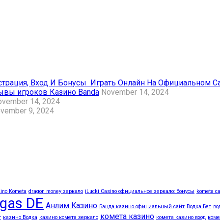
трация, Вход И Бонусы ️ Играть Онлайн На Официальном Са
ывы игроков Казино Banda
November 14, 2024
ovember 14, 2024
vember 9, 2024
ino Kometa
dragon money зеркало
iLucki Casino официальное зеркало: бонусы
kometa ca
egas DE
Анлим Казино
Банда казино официальный сайт
Водка Бет
во
комета казино
т
казино Водка
казино комета зеркало
комета казино вход
коме