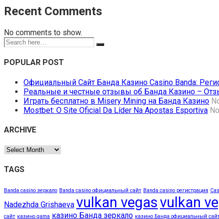
Recent Comments
No comments to show.
POPULAR POST
Официальный Сайт Банда Казино Casino Banda: Регис
Реальные и честные отзывы об Банда Казино – Отз
Играть бесплатно в Misery Mining на Банда Казино
N
Mostbet: O Site Oficial Da Líder Na Apostas Esportiva
No
ARCHIVE
Archive
TAGS
Banda casino зеркало
Banda casino официальный сайт
Banda casino регистрация
Cas
vulkan vegas
vulkan v
Nadezhda Grishaeva
казино Банда зеркало
сайт
казино gama
казино Банда официальный сай