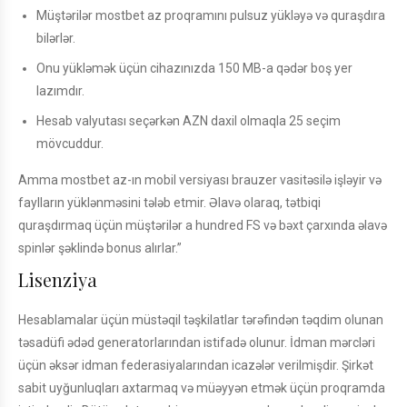
Müştərilər mostbet az proqramını pulsuz yükləyə və quraşdıra
bilərlər.
Onu yükləmək üçün cihazınızda 150 MB-a qədər boş yer
lazımdır.
Hesab valyutası seçərkən AZN daxil olmaqla 25 seçim
mövcuddur.
Amma mostbet az-ın mobil versiyası brauzer vasitəsilə işləyir və
faylların yüklənməsini tələb etmir. Əlavə olaraq, tətbiqi
quraşdırmaq üçün müştərilər a hundred FS və bəxt çarxında əlavə
spinlər şəklində bonus alırlar.”
Lisenziya
Hesablamalar üçün müstəqil təşkilatlar tərəfindən təqdim olunan
təsadüfi ədəd generatorlarından istifadə olunur. İdman mərcləri
üçün əksər idman federasiyalarından icazələr verilmişdir. Şirkət
sabit uyğunluqları axtarmaq və müəyyən etmək üçün proqramda