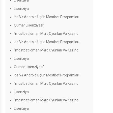
Lisenziya
Lisenziya
Ios Və Android Üçün Mostbet Proqramları
Qumar Lisenziyası”
“mostbet Idman Mərc Oyunları Və Kazino
Ios Və Android Üçün Mostbet Proqramları
“mostbet Idman Mərc Oyunları Və Kazino
Lisenziya
Qumar Lisenziyası”
Ios Və Android Üçün Mostbet Proqramları
“mostbet Idman Mərc Oyunları Və Kazino
Lisenziya
“mostbet Idman Mərc Oyunları Və Kazino
Lisenziya