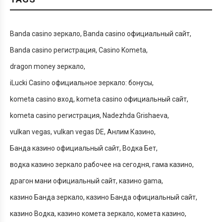
Banda casino зеркало
Banda casino официальный сайт
Banda casino регистрация
Casino Kometa
dragon money зеркало
iLucki Casino официальное зеркало: бонусы
kometa casino вход
kometa casino официальный сайт
kometa casino регистрация
Nadezhda Grishaeva
vulkan vegas
vulkan vegas DE
Анлим Казино
Банда казино официальный сайт
Водка Бет
водка казино зеркало рабочее на сегодня
гама казино
драгон мани официальный сайт
казино gama
казино Банда зеркало
казино Банда официальный сайт
казино Водка
казино комета зеркало
комета казино