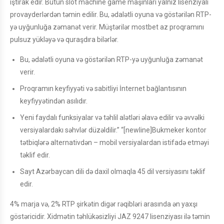
iştirak edir. Bütün slot machine game maşınları yalnız lisenziyalı
provayderlərdən təmin edilir. Bu, ədalətli oyuna və göstərilən RTP-
yə uyğunluğa zəmanət verir. Müştərilər mostbet az proqramını
pulsuz yükləyə və quraşdıra bilərlər.
Bu, ədalətli oyuna və göstərilən RTP-yə uyğunluğa zəmanət
verir.
Proqramın keyfiyyəti və sabitliyi İnternet bağlantısının
keyfiyyətindən asılıdır.
Yeni faydalı funksiyalar və təhlil alətləri əlavə edilir və əvvəlki
versiyalardakı səhvlər düzəldilir.” “[newline]Bukmeker kontor
tətbiqlərə alternativdən – mobil versiyalardan istifadə etməyi
təklif edir.
Sayt Azərbaycan dili də daxil olmaqla 45 dil versiyasını təklif
edir.
4% marja və, 2% RTP şirkətin digər rəqibləri arasında ən yaxşı
göstəricidir. Xidmətin təhlükəsizliyi JAZ 9247 lisenziyası ilə təmin