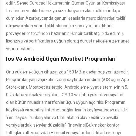
edilir. Sənəd Curacao Hökumətinin Qumar Oyunları Komissiyası
tərəfindən verilib. Lisenziya sizə dünyanın əksər ölkələrində, o
cümlədən Azərbaycanda qanuni əsaslarla mərc xidmətləri təklif
etməyə imkan verir. Təklif olunan kazino oyunları etibarlı
provayderlər tərəfindən hazırlanır. Hər bir tərtibatçı əldə edilmiş
lisenziya və sertifikatlara uyğun olaraq dürüst nəticələrə zəmanət
verir
mostbet
.
Ios Və Android Üçün Mostbet Proqramları
Onu yükləmək üçün cihazınızda 150 MB-a qədər boş yer lazımdır.
Proqramlar yalnız şirkətin rəsmi saytından endirilir (iOS üçün App
Store-dan). Mostbet az tətbiqi Android əməliyyat sistemlərinin 5.
0 və daha yüksək versiyaları, İOS 10 və daha yüksək versiyaları
olan bütün müasir smartfonlar üçün uyğunlaşdırılıb. Proqramın
keyfiyyəti və sabitliyi İnternet bağlantısının keyfiyyətindən asılıdır.
Yeni faydalı funksiyalar və təhlil alətləri əlavə edilir və əvvəlki
versiyalardakı səhvlər düzəldilir.” “[newline]Bukmeker kontor
tətbiqlərə alternativdən – mobil versiyalardan istifadə etməyi