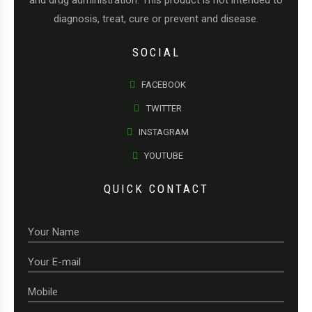
diagnosis, treat, cure or prevent and disease.
SOCIAL
FACEBOOK
TWITTER
INSTAGRAM
YOUTUBE
QUICK CONTACT