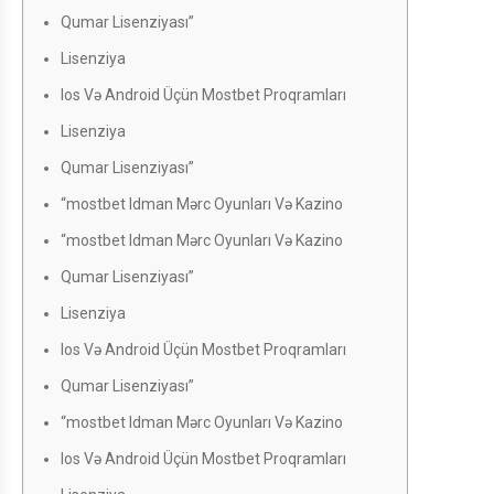
Qumar Lisenziyası”
Lisenziya
Ios Və Android Üçün Mostbet Proqramları
Lisenziya
Qumar Lisenziyası”
“mostbet Idman Mərc Oyunları Və Kazino
“mostbet Idman Mərc Oyunları Və Kazino
Qumar Lisenziyası”
Lisenziya
Ios Və Android Üçün Mostbet Proqramları
Qumar Lisenziyası”
“mostbet Idman Mərc Oyunları Və Kazino
Ios Və Android Üçün Mostbet Proqramları