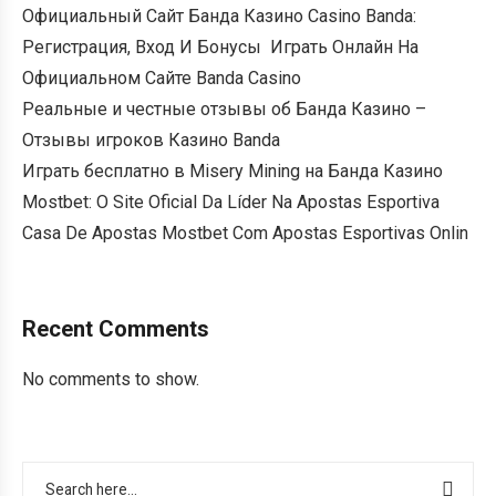
Официальный Сайт Банда Казино Casino Banda:
Регистрация, Вход И Бонусы ️ Играть Онлайн На
Официальном Сайте Banda Casino
Реальные и честные отзывы об Банда Казино –
Отзывы игроков Казино Banda
Играть бесплатно в Misery Mining на Банда Казино
Mostbet: O Site Oficial Da Líder Na Apostas Esportiva
Casa De Apostas Mostbet Com Apostas Esportivas Onlin
Recent Comments
No comments to show.