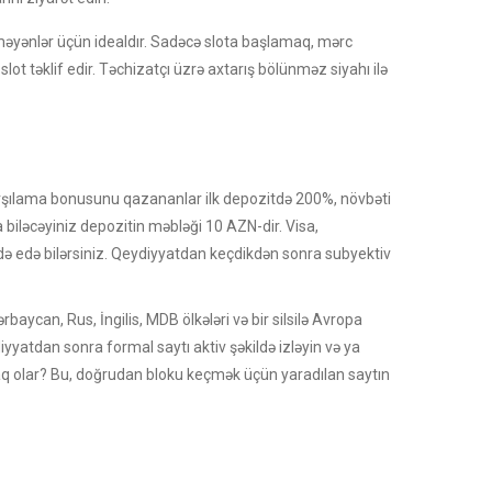
məyənlər üçün idealdır. Sadəcə slota başlamaq, mərc
ot təklif edir. Təchizatçı üzrə axtarış bölünməz siyahı ilə
arşılama bonusunu qazananlar ilk depozitdə 200%, növbəti
biləcəyiniz depozitin məbləği 10 AZN-dir. Visa,
də edə bilərsiniz. Qeydiyyatdan keçdikdən sonra subyektiv
aycan, Rus, İngilis, MDB ölkələri və bir silsilə Avropa
ydiyyatdan sonra formal saytı aktiv şəkildə izləyin və ya
maq olar? Bu, doğrudan bloku keçmək üçün yaradılan saytın