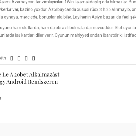
əsmi Azərbaycan tənzimləyiciləri 1Win ilə əməkdaşlıq edə bilməzlər. Bun
erlər var, kazino yoxdur. Azərbaycanda xüsusi rüsxət hələ alınmayıb, o
 oynaya, mərc edə, bonuslar ala bilər. Layihənin Asiya bazarı da fəal şəkild
 oyunu həm slotlarda, həm də obrazli bölmələrdə mövcuddur. Slot oyunla
unlarda isə kartları diler verir. Oyunun mahiyyəti ondan ibarətdir ki, isti
ith
e Le A 20bet Alkalmazást
agy Android Rendszeren
t