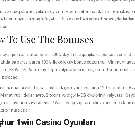
rı və sınaq strategiyalarını öyrənmək ötrü daha müddət sərf etmək istə
ə fırlanmaya durmaq kifayətdir. Bu kazino bəzi şöhrətli provayderlərdən sl
dür.
w To Use The Bonuses
maya qoşulan istifadəçilərə 500% dəyərində qarşılama bonusu verilir. Q
zitdə isə parça-parça 300%-lik kollektiv bonus qazanırlar. Minimum qoya 
ard, FK Wallet, AstroPay, kriptovalyuta kimi ödəniş metodlarından istifa
ız olacaq.
ın hər hansı vahid müasir istifadəçisi oyun hesabına 120 manat alır. Azərb
. Manat, rubl, dollar, avro, Bitcoins və digər MDB ölkələrinin valyutası. Qe
şların saytlarını ziyarət edin. 1Win sayt güzgüsü nədir və onu necə tap
z bir nüsxəsidir.
hur 1win Casino Oyunları