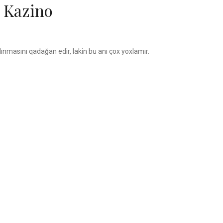
 Kazino
ınmasını qadağan edir, lakin bu anı çox yoxlamır.