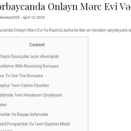
rbaycanda Onlayn Mərc Evi Və
levetus2022
April 12, 2023
canda Onlayn Mərc Evi Və Kazino
Layihə birdən ən hesabın qeydiyyata al
Content
 Saytı Oyunçular üçün Əlverişlidir
roblems With Receiving Bonuses
ow To Use The Bonuses
şhur 1win Casino Oyunları
ddımda 1win Hesabının Qeydiyyatı
oker
unlar Və Başqa Əyləncələr
bil Proqramlar Və 1win Saytının Mobil