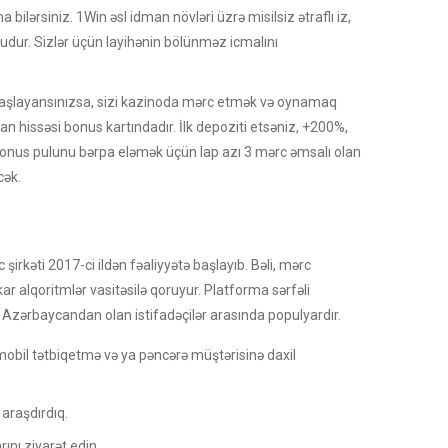
 bilərsiniz. 1Win əsl idman növləri üzrə misilsiz ətraflı iz,
rudur. Sizlər üçün layihənin bölünməz icmalını
 başlayansınızsa, sizi kazinoda mərc etmək və oynamaq
lan hissəsi bonus kartındadır. İlk depoziti etsəniz, +200%,
onus pulunu bərpa eləmək üçün lap azı 3 mərc əmsalı olan
cək.
irkəti 2017-ci ildən fəaliyyətə başlayıb. Bəli, mərc
ar alqoritmlər vasitəsilə qoruyur. Platforma sərfəli
 Azərbaycandan olan istifadəçilər arasında populyardır.
bil tətbiqetmə və ya pəncərə müştərisinə daxil
araşdırdıq.
ını ziyarət edin.