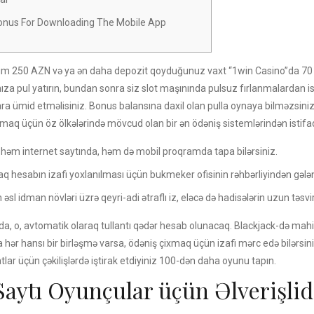
onus For Downloading The Mobile App
üm 250 AZN və ya ən daha depozit qoyduğunuz vaxt “1win Casino”da 70 ə
ıza pul yatırın, bundan sonra siz slot maşınında pulsuz fırlanmalardan is
ra ümid etməlisiniz. Bonus balansına daxil olan pulla oynaya bilməzsiniz
rmaq üçün öz ölkələrində mövcud olan bir ən ödəniş sistemlərindən istifadə
həm internet saytında, həm də mobil proqramda tapa bilərsiniz.
q hesabın izafi yoxlanılması üçün bukmeker ofisinin rəhbərliyindən gə
 əsl idman növləri üzrə qeyri-adi ətraflı iz, eləcə də hadisələrin uzun təsv
da, o, avtomatik olaraq tullantı qədər hesab olunacaq. Blackjack-də mahiy
a hər hansı bir birləşmə varsa, ödəniş çixmaq üçün izafi mərc edə bilərsi
lar üçün çəkilişlərdə iştirak etdiyiniz 100-dən daha oyunu tapın.
Saytı Oyunçular üçün Əlverişlid