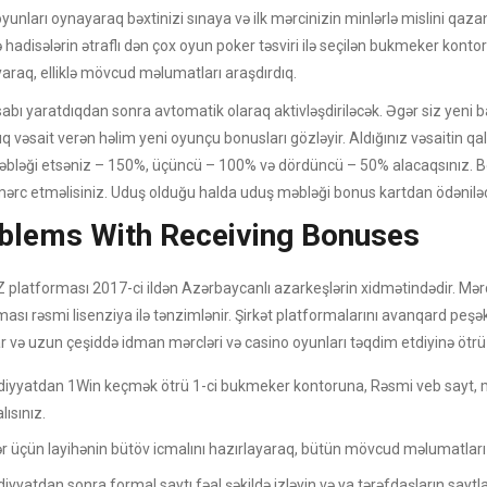
yunları oynayaraq bəxtinizi sınaya və ilk mərcinizin minlərlə mislini qazana
 hadisələrin ətraflı
dən çox oyun poker
təsviri ilə seçilən bukmeker konto
yaraq, elliklə mövcud məlumatları araşdırdıq.
abı yaratdıqdan sonra avtomatik olaraq aktivləşdiriləcək. Əgər siz yeni
ıq vəsait verən həlim yeni oyunçu bonusları gözləyir. Aldığınız vəsaitin qa
məbləği etsəniz – 150%, üçüncü – 100% və dördüncü – 50% alacaqsınız. B
ərc etməlisiniz. Uduş olduğu halda uduş məbləği bonus kartdan ödənilə
blems With Receiving Bonuses
 platforması 2017-ci ildən Azərbaycanlı azarkeşlərin xidmətindədir. Mərc ş
ası rəsmi lisenziya ilə tənzimlənir. Şirkət platformalarını avanqard peşək
r və uzun çeşiddə idman mərcləri və casino oyunları təqdim etdiyinə ötrü
iyyatdan 1Win keçmək ötrü 1-ci bukmeker kontoruna, Rəsmi veb sayt, mo
lısınız.
ər üçün layihənin bütöv icmalını hazırlayaraq, bütün mövcud məlumatları 
iyyatdan sonra formal saytı fəal şəkildə izləyin və ya tərəfdaşların saytlar