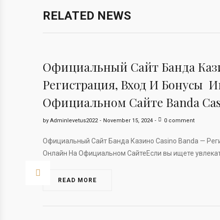
RELATED NEWS
BANDA
Официальный Сайт Банда Кази
Регистрация, Вход И Бонусы ️ 
Официальном Сайте Banda Cas
 Ve Kayıt
bet…
by
Adminlevetus2022
November 15, 2024
0 comment
Официальный Сайт Банда Казино Casino Banda — Рег
Онлайн На Официальном СайтеЕсли вы ищете увлека
READ MORE